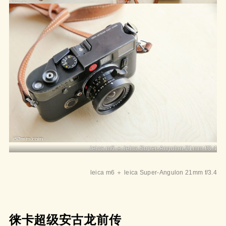
leica m6 ＋ leica Super-Angulon 21mm f/3.4
leica m6 ＋ leica Super-Angulon 21mm f/3.4
徕卡超级安古龙前传