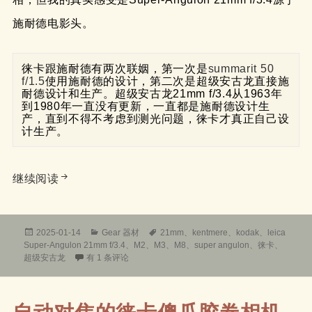
施耐德电影头。
徕卡跟施耐德有两次联姻，第一次是
summarit 50 
f/1.5
使用施耐德的设计，第二次是超级安古龙直接施
耐德设计和生产。超级安古龙21mm f/3.4从1963年
到1980年一直没有更新，一直都是施耐德设计生
产，直到不得不考虑到测光问题，徕卡才真正自己设
计生产。
详谈徕卡超级安古龙 leica Super-Angulon 21mm f
继续阅读
发
分
标
2025-01-14
Gear 器材
21mm
、
kentmere
、
kodak
、
leica
布
类
签
Super-Angulon 21mm f/3.4
、
M2
、
M3
、
M8
、
super angulon
、
徕卡
、
于
详谈徕卡超级安古龙 leica Super-Angulon 21mm f/3.4
超级安古龙
有 1 条评论