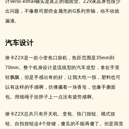
计verio-elmar确实是真正的德国货。Z2x液晶屏也很少
出问题，不像蔡司那些金属壳的G系列旁轴，动不动就
漏液。
汽车设计
徕卡Z2X是一款小变焦口袋机，焦距范围是35mm到
70mm。整个机身设计是流线型的汽车造型，拿在手里
轻飘飘，但是手感出奇的好，让我大吃一惊，塑料也可
以有这样的手感啊，仿佛攥着一块香皂，也像手撕面
包。用细绳子挂脖子上一点没有疲劳感啊。
徕卡Z2X总共只有开关机、变焦、快门按钮、模式按
钮、自拍按钮这4个按键，傻瓜的不能再傻了。但是我觉