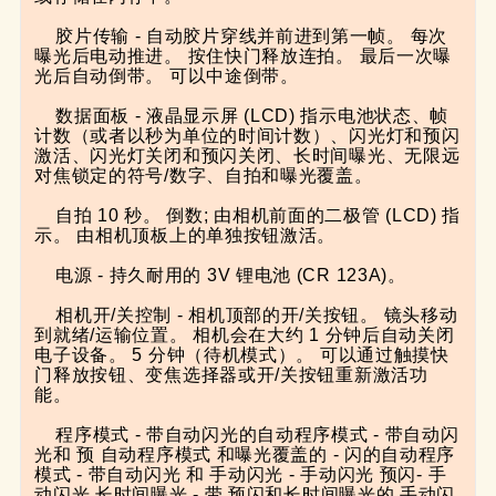
    胶片传输 - 自动胶片穿线并前进到第一帧。 每次
曝光后电动推进。 按住快门释放连拍。 最后一次曝
光后自动倒带。 可以中途倒带。

    数据面板 - 液晶显示屏 (LCD) 指示电池状态、帧
计数（或者以秒为单位的时间计数）、闪光灯和预闪
激活、闪光灯关闭和预闪关闭、长时间曝光、无限远
对焦锁定的符号/数字、自拍和曝光覆盖。

    自拍 10 秒。 倒数; 由相机前面的二极管 (LCD) 指
示。 由相机顶板上的单独按钮激活。

    电源 - 持久耐用的 3V 锂电池 (CR 123A)。

    相机开/关控制 - 相机顶部的开/关按钮。 镜头移动
到就绪/运输位置。 相机会在大约 1 分钟后自动关闭
电子设备。 5 分钟（待机模式）。 可以通过触摸快
门释放按钮、变焦选择器或开/关按钮重新激活功
能。

    程序模式 - 带自动闪光的自动程序模式 - 带自动闪
光和 预 自动程序模式 和曝光覆盖的 - 闪的自动程序
模式 - 带自动闪光 和 手动闪光 - 手动闪光 预闪- 手
动闪光 长时间曝光 - 带 预闪和长时间曝光的 手动闪