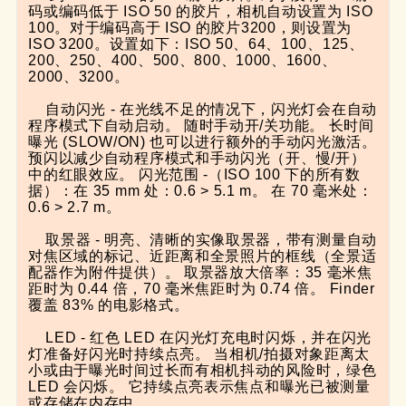
码或编码低于 ISO 50 的胶片，相机自动设置为 ISO 
100。对于编码高于 ISO 的胶片3200，则设置为
ISO 3200。设置如下：ISO 50、64、100、125、
200、250、400、500、800、1000、1600、
2000、3200。

    自动闪光 - 在光线不足的情况下，闪光灯会在自动
程序模式下自动启动。 随时手动开/关功能。 长时间
曝光 (SLOW/ON) 也可以进行额外的手动闪光激活。 
预闪以减少自动程序模式和手动闪光（开、慢/开）
中的红眼效应。 闪光范围 -（ISO 100 下的所有数
据）：在 35 mm 处：0.6 > 5.1 m。 在 70 毫米处：
0.6 > 2.7 m。

    取景器 - 明亮、清晰的实像取景器，带有测量自动
对焦区域的标记、近距离和全景照片的框线（全景适
配器作为附件提供）。 取景器放大倍率：35 毫米焦
距时为 0.44 倍，70 毫米焦距时为 0.74 倍。 Finder 
覆盖 83% 的电影格式。

    LED - 红色 LED 在闪光灯充电时闪烁，并在闪光
灯准备好闪光时持续点亮。 当相机/拍摄对象距离太
小或由于曝光时间过长而有相机抖动的风险时，绿色 
LED 会闪烁。 它持续点亮表示焦点和曝光已被测量
或存储在内存中。
