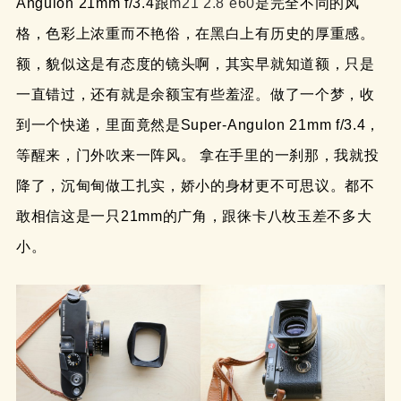
Angulon 21mm f/3.4跟
m21 2.8 e60
是完全不同的风
格，色彩上浓重而不艳俗，在黑白上有历史的厚重感。
额，貌似这是有态度的镜头啊，其实早就知道额，只是
一直错过，还有就是余额宝有些羞涩。做了一个梦，收
到一个快递，里面竟然是Super-Angulon 21mm f/3.4，
等醒来，门外吹来一阵风。 拿在手里的一刹那，我就投
降了，沉甸甸做工扎实，娇小的身材更不可思议。都不
敢相信这是一只21mm的广角，跟徕卡八枚玉差不多大
小。