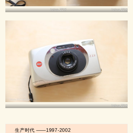
leica Z2X
leica Z2X
leica Z2X
    生产时代 ——1997-2002
