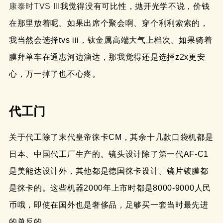
康泰时TVS III
我觉得没有可比性，抛开光学不说，价钱
在那里放着呢。如果出席个聚会啊、穿个利利索索的，
我当然会选择tvs iii，钛金属高端大气上档次。如果骑着
膜拜单车在通惠河边溜达，那我觉得还是选择z2x更安
心，万一掉了也不心疼。
代工门
关于代工除了末代皇帝徕卡CM，其余十几款口袋机都是
日本、中国代工厂生产的。镜头设计除了第一代AF-C1
是美能达设计外，其他都是德国徕卡设计。镜片镀膜都
是徕卡的。这些机器2000年上市时都是8000-9000人民
币哦，即使在国外也是奢侈品，足够买一套当时最先进
的单反的。