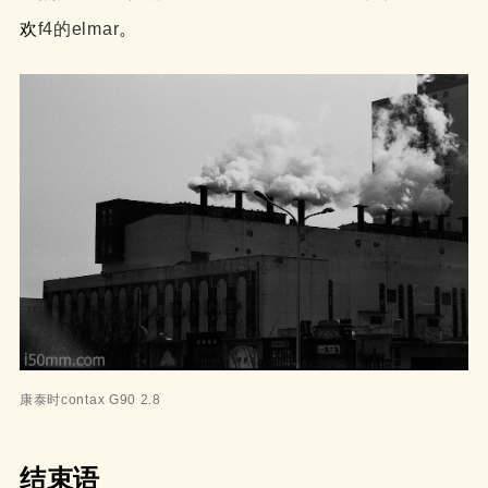
欢
f4的elmar
。
康泰时contax G90 2.8
结束语