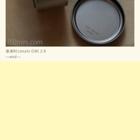
康泰时conatx G90 2.8
—end—