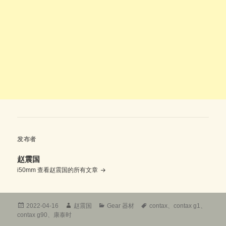
发布者
赵震国
i50mm
查看赵震国的所有文章
发
作
分
标
2022-04-16
赵震国
Gear 器材
contax
、
contax g1
、
布
者
类
签
contax g90
、
康泰时
于