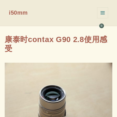
i50mm
菜单和
挂件
繁
康泰时contax G90 2.8使用感
受