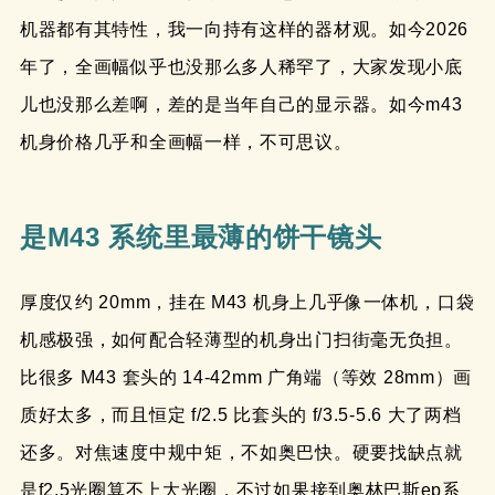
机器都有其特性，我一向持有这样的器材观。如今2026
年了，全画幅似乎也没那么多人稀罕了，大家发现小底
儿也没那么差啊，差的是当年自己的显示器。如今m43
机身价格几乎和全画幅一样，不可思议。
是M43 系统里最薄的饼干镜头
厚度仅约 20mm，挂在 M43 机身上几乎像一体机，口袋
机感极强，如何配合轻薄型的机身出门扫街毫无负担。
比很多 M43 套头的 14-42mm 广角端（等效 28mm）画
质好太多，而且恒定 f/2.5 比套头的 f/3.5-5.6 大了两档
还多。对焦速度中规中矩，不如奥巴快。硬要找缺点就
是f2.5光圈算不上大光圈，不过如果接到奥林巴斯ep系