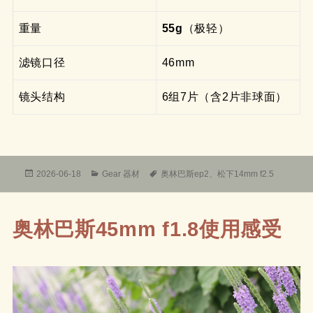
重量
55g
（极轻）
滤镜口径
46mm
镜头结构
6组7片（含2片非球面）
发
分
标
2026-06-18
Gear 器材
奥林巴斯ep2
、
松下14mm f2.5
布
类
签
于
奥林巴斯45mm f1.8使用感受