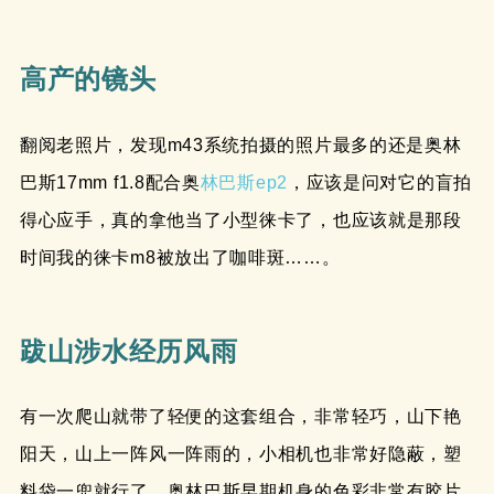
高产的镜头
翻阅老照片，发现m43系统拍摄的照片最多的还是奥林
巴斯17mm f1.8配合奥
林巴斯ep2
，应该是问对它的盲拍
得心应手，真的拿他当了小型徕卡了，也应该就是那段
时间我的徕卡m8被放出了咖啡斑……。
跋山涉水经历风雨
有一次爬山就带了轻便的这套组合，非常轻巧，山下艳
阳天，山上一阵风一阵雨的，小相机也非常好隐蔽，塑
料袋一兜就行了。奥林巴斯早期机身的色彩非常有胶片