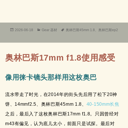
发
分
标
2026-06-18
Gear 器材
奥林巴斯45mm 1.8
、
奥林巴斯ep2
布
类
签
于
奥林巴斯17mm f1.8使用感受
像用徕卡镜头那样用这枚奥巴
流水带走了时光，在2014年的街头先后用了松下20神
饼、14mmf2.5、奥林巴斯45mm 1.8、
40-150mm长焦
之后，最后入了这枚奥林巴斯17mm f1.8。只因曾经对
m43有偏见，认为底儿太小，前面只是试探。最后对