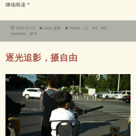
徕卡 LEICA summilux m50/1.4 v2 和 v1 E43
继续阅读
发
分
标
2026-07-12
Gear 器材
50mm
、
CL
、
M3
、
M8
、
布
类
签
summilux
、
徕卡
于
逐光追影，摄自由