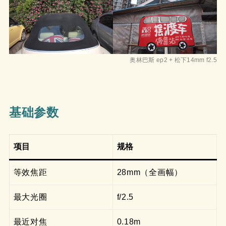
奥林巴斯 ep2 + 松下14mm f2.5
基础参数
项目
规格
等效焦距
28mm（全画幅）
最大光圈
f/2.5
最近对焦
0.18m