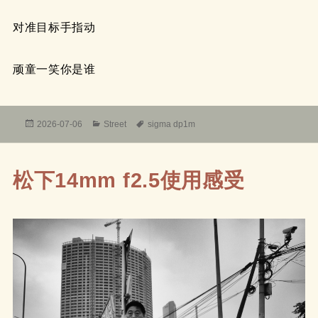
对准目标手指动
顽童一笑你是谁
发
分
标
2026-07-06
Street
sigma dp1m
布
类
签
于
松下14mm f2.5使用感受