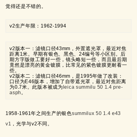
觉得还是不错的。
v2生产年限：1962-1994
v2版本一：滤镜口径43mm，外置遮光罩，最近对焦
距离1米。早期有银色、黑色、24编号等小区别。后
期方字版做工要好一些，镜头略短一些，而且最后期
竟然是漂亮的黄金镀膜，比常见的紫色镀膜更耐看一
些。

v2版本二：滤镜口径46mm，是1995年做了改装：
口径为E46版本，增加了自带遮光罩，最近对焦距离
为0.7米。此版本被成为
leica summilu 50 1.4 pre-
asph
。
1958-1961年之间生产的银色
summilux 50 1.4 e43
v1
，光学与v2不同。