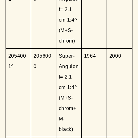
f= 2.1
cm 1:4^
(M+S-
chrom)
205400
205600
Super-
1964
2000
1^
0
Angulon
f= 2.1
cm 1:4^
(M+S-
chrom+
M-
black)