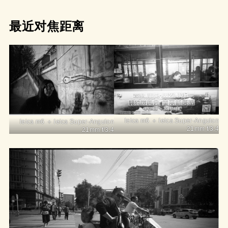
最近对焦距离
leica m6 ＋ leica Super-Angulon
leica m6 ＋ leica Super-Angulon
21mm f/3.4
21mm f/3.4