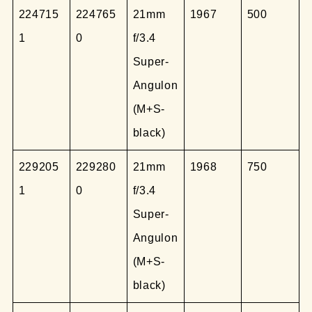
224715
224765
21mm
1967
500
1
0
f/3.4
Super-
Angulon
(M+S-
black)
229205
229280
21mm
1968
750
1
0
f/3.4
Super-
Angulon
(M+S-
black)