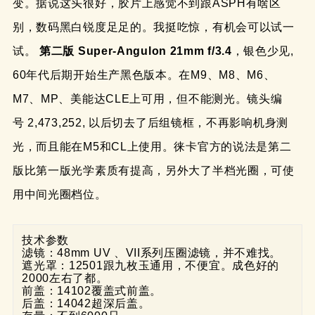
变。据说这头很好，胶片上感觉不到跟ASPH有啥区
别，数码黑白锐度足足的。我挺吃惊，有机会可以试一
试。
第二版
Super-Angulon 21mm f/3.4
，银色少见,
60年代后期开始生产黑色版本。在M9、M8、M6、
M7、MP、美能达CLE上可用，但不能测光。镜头编
号 2,473,252, 以后切去了后组镜框，不再影响机身测
光，而且能在M5和CL上使用。徕卡官方的说法是第二
版比第一版光学素质有提高，另外大了半档光圈，可使
用中间光圈档位。
技术参数

滤镜：48mm UV 、VII系列压圈滤镜，并不难找。

遮光罩：12501跟九枚玉通用，不便宜。成色好的
2000左右了都。

前盖：14102覆盖式前盖。

后盖：14042超深后盖。
