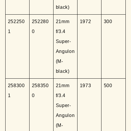
black)
252250
252280
21mm
1972
300
1
0
f/3.4
Super-
Angulon
(M-
black)
258300
258350
21mm
1973
500
1
0
f/3.4
Super-
Angulon
(M-