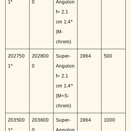
1*
0
Angulon
f= 2.1
cm 1:4*
(M-
chrom)
202750
202800
Super-
1964
500
1^
0
Angulon
f= 2.1
cm 1:4^
(M+S-
chrom)
203500
203600
Super-
1964
1000
1^
0
Angulon