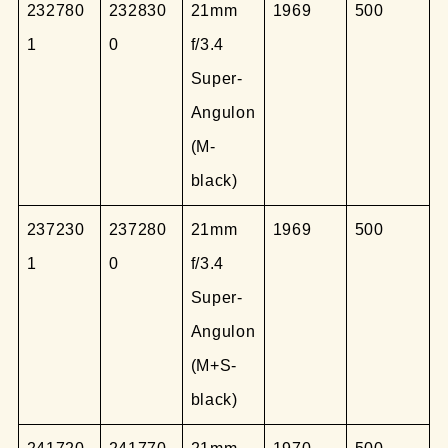
232780
232830
21mm
1969
500
1
0
f/3.4
Super-
Angulon
(M-
black)
237230
237280
21mm
1969
500
1
0
f/3.4
Super-
Angulon
(M+S-
black)