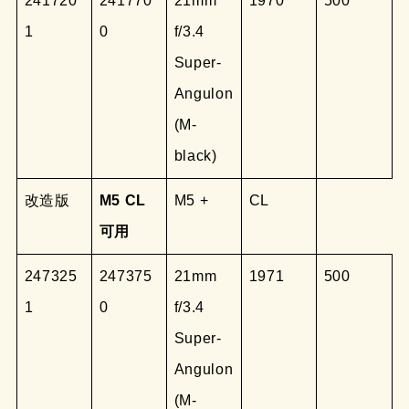
241720
241770
21mm
1970
500
1
0
f/3.4
Super-
Angulon
(M-
black)
改造版
M5 CL
M5 +
CL
可用
247325
247375
21mm
1971
500
1
0
f/3.4
Super-
Angulon
(M-