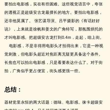
要拍出电影感，实在有些困难。这些视觉语言中，夸张
的透视正是超级安古龙最擅长的地方。要拍出电影感，
还非他莫属了。 张艺谋导演、吕平摄影的《有话好好
说》，上来就是徐帆和姜文的广角特写，那氛围烘托的
才叫电影感。把超级安古龙打到0.4m，走起，咱上街。
电影感，不是非得用电影头才拍得出来，它是一种视
觉刺激，但电影头超近对焦距离无疑更具备这个条件。
长焦也可以拍出电影感，只是看要表达什么了。对于街
拍，广角似乎更占便宜，街头感更强一些。
总结：
器材党里永恒的两大话题：德味、电影感。徕卡超级安