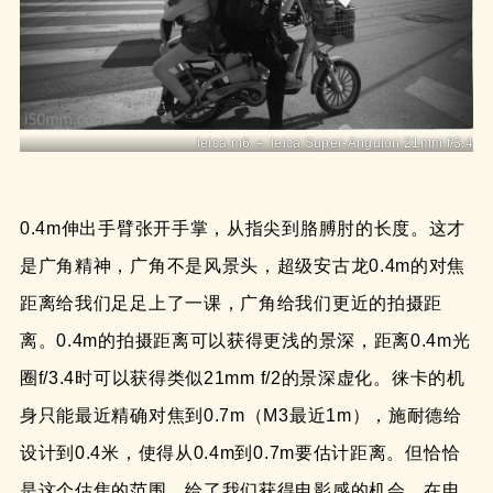
leica m6 ＋ leica Super-Angulon 21mm f/3.4
0.4m伸出手臂张开手掌，从指尖到胳膊肘的长度。这才
是广角精神，广角不是风景头，超级安古龙0.4m的对焦
距离给我们足足上了一课，广角给我们更近的拍摄距
离。0.4m的拍摄距离可以获得更浅的景深，距离0.4m光
圈f/3.4时可以获得类似21mm f/2的景深虚化。徕卡的机
身只能最近精确对焦到0.7m（M3最近1m），施耐德给
设计到0.4米，使得从0.4m到0.7m要估计距离。但恰恰
是这个估焦的范围，给了我们获得电影感的机会。在电