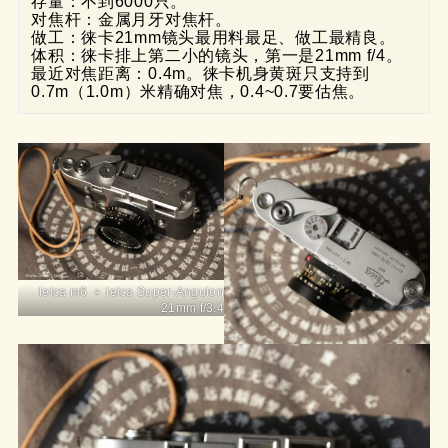
存量：不到6000只。

对焦杆：金属月牙对焦杆。

做工：徕卡21mm镜头最用料最足、做工最精良。

体积：徕卡排上第二小的镜头，第一是21mm f/4。

最近对焦距离：0.4m。徕卡机身黄斑只支持到
0.7m（1.0m）米精确对焦，0.4~0.7要估焦。
leica m6 ＋ leica Super-Angulon
21mm f/3.4