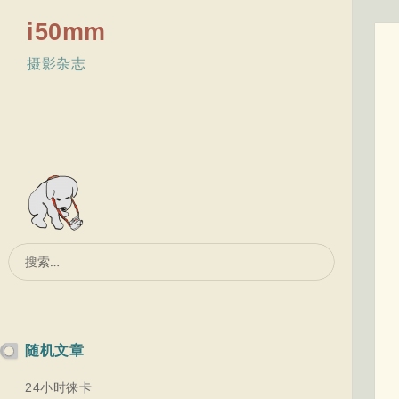
i50mm
摄影杂志
搜
索：
随机文章
24小时徕卡