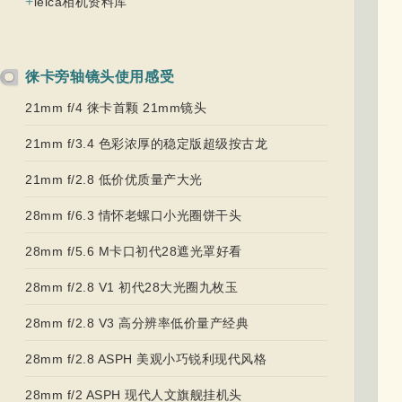
+
leica相机资料库
徕卡旁轴镜头使用感受
21mm f/4 徕卡首颗 21mm镜头
21mm f/3.4 色彩浓厚的稳定版超级按古龙
21mm f/2.8 低价优质量产大光
28mm f/6.3 情怀老螺口小光圈饼干头
28mm f/5.6 M卡口初代28遮光罩好看
28mm f/2.8 V1 初代28大光圈九枚玉
28mm f/2.8 V3 高分辨率低价量产经典
28mm f/2.8 ASPH 美观小巧锐利现代风格
28mm f/2 ASPH 现代人文旗舰挂机头