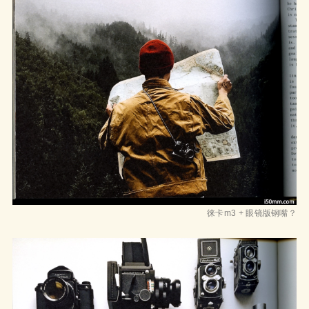
徕卡m3 + 眼镜版钢嘴？