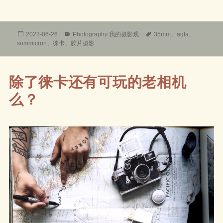
发
分
标
2023-06-26
Photography 我的摄影观
35mm
、
agfa
、
布
类
签
summicron
、
徕卡
、
胶片摄影
于
除了徕卡还有可玩的老相机
么？