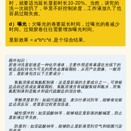
时，就要适当延长显影时长10-20%。当然，讲究的
洗一次就扔了，毕竟不好控制浓度，工作液放久了也
容易过期失效。

d）曝光：
欠曝光的卷要延长时间，过曝光的卷减少
时间。过期胶卷往往需要增加曝光时间。

显影效果 = a*b*c*d ,是个综合结果。
额外知识：
胶卷冲洗显影液是一种化学液体，主要作用是将暴露在光线下的
银盐晶粒转化为可见的黑色金属银颗粒，从而产生图像。一般而
言，显影液包含以下主要成分：

    氢氨溶液或氢氨配制液：这是显影液的主要成分之一，可将银
盐晶粒还原成金属银颗粒。氢氨溶液含有碳酸氢铵和氨水，而氢
氨配制液则是氨水和硫代硫酸盐的混合物。

    苯酚类显影剂：如硫代硫酸盐、麦尔什康试剂等，能够催化银
盐还原反应，使显影过程更加迅速。

    碱性缓冲剂：如亚硫酸钠等，能够稳定显影液的酸碱度，防止
显影液过早失效。

    防腐剂：如亚硫酸钠等，能够防止显影液受到空气和细菌污染
而变质。
