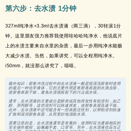
第六步：去水渍 1分钟
327ml纯净水+3.3ml去水渍液（两三滴），30转滚1分
钟。这里朋友强力推荐我使用哇哈哈纯净水，他说底片
上的水渍主要来自水里的杂质，最后一步用纯净水能极
大减少水渍。当然，如果讲究，可以全程用纯净水。
i50mm，就没那么讲究了，嘻嘻。
额外知识：胶卷冲洗过程中的去水渍液一般是指清洗胶卷时使用
的最后一种化学液体，它的主要作用是将胶卷表面的水滴去除，
使胶卷表面干燥，避免水渍残留留下的污点或水痕。

通常，去水渍液的主要成分是醇类或其他挥发性有机溶剂，如乙
醇、异丙醇等，这些溶剂可以快速挥发，使胶卷表面迅速干燥。
此外，去水渍液中还可能含有一些表面活性剂，以帮助溶剂快速
扩散和湿润胶卷表面，从而更好地清除水滴。

需要注意的是，去水渍液通常是有毒的，使用时应当遵循相应的
安全操作规程，如佩戴手套、口罩等。另外，去水渍液也应当正