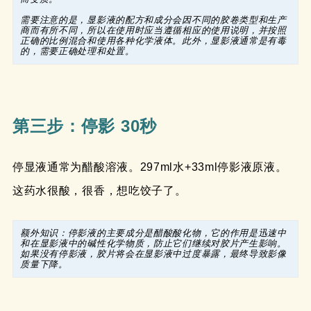
需要注意的是，显影液的配方和成分会因不同的胶卷类型和生产
商而有所不同，所以在使用时应当遵循相应的使用说明，并按照
正确的比例混合和使用各种化学液体。此外，显影液通常是有毒
的，需要正确处理和处置。
第三步：停影 30秒
停显液通常为醋酸溶液。297ml水+33ml停影液原液。
这药水很酸，很香，想吃饺子了。
额外知识：停影液的主要成分是醋酸酸化物，它的作用是迅速中
和在显影液中的碱性化学物质，防止它们继续对胶片产生影响。
如果没有停影液，胶片将会在显影液中过度暴露，最终导致影像
质量下降。