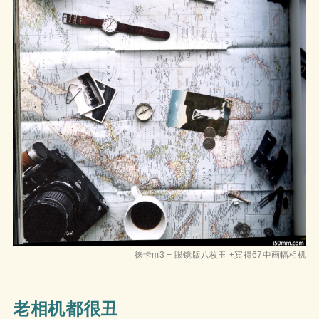
徕卡m3 + 眼镜版八枚玉 +宾得67中画幅相机
老相机都很丑