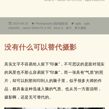
leica cl + canon 50 1.4 L39 + agfa vista 200
发
分
标
2024-04-16
Photography 我的摄影观
agfa
、
agfa
布
类
签
vista200
、
canon 50mm f/1.4 l39
、
leica cl
、
徕卡
、
胶片摄影
于
没有什么可以替代摄影
其实文字不容易给人留下“印象”，不可思议的是面对现实
的风景也不那么容易留下“印象”，而一张具有“气质”的照
片，却可以刹那间印到人的脑子里，似乎很多大师的作
品，都具备这种迅速入脑的气质。也从另一方面说明，
摄影啊，还是无可替代的。