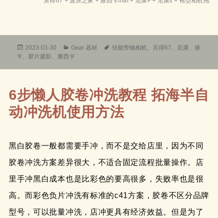
宾得67 + 波浪之家 + 雅西卡mat + 尼康F + 尼康s + 枪型相机拖
发
分
标
2023-03-30
Gear 器材
佳能旁轴相机
、
宾得67
、
尼康
、
徕
布
类
签
卡
、
胶片摄影
、
雅西卡
于
6步懒人胶卷冲洗教程 拓海半自
动冲洗机使用方法
黑白胶卷一般都需要手冲，而不是交给店里，因为不同
胶卷冲洗方案差异很大，不适合固定流程批量操作。店
里手冲黑白成本也是比彩色的要高很多，失败率也是很
高。而彩色负片冲洗有标准的c41方案，胶卷不区分品牌
型号，可以批量冲洗，店冲更具有经济效益。但是为了