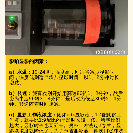
影响显影的因素：
a）水温：
19-24度，温度高，则适当减少显影时
间，温度低则适当增加显影时间，以1、2分钟时长
增减。

b）转速：
我喜欢刚开始用高速80转1、2分钟，然后
变为中速50转3、4分钟，最后改为低速30转2、3分
钟。转速随着时间递减。

c）显影工作液浓度：
比如ddx显影液，1:4配比的工
作液，就要比1:9配比的显影时长短一倍。稀释比例
越大，显影时长也要延长。另外，冲洗过2卷后，显
影液浓度就降低了，为了节省显影液，再次用它冲洗