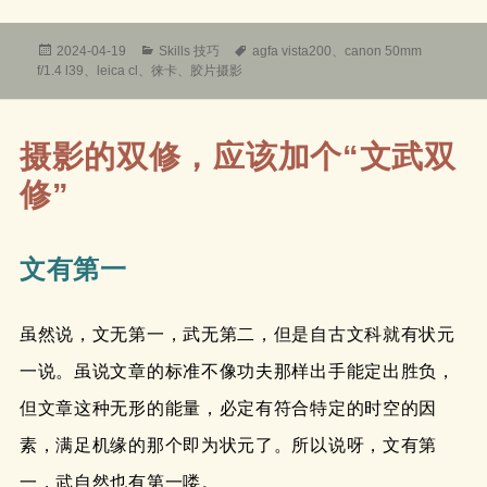
发
分
标
2024-04-19
Skills 技巧
agfa vista200
、
canon 50mm
布
类
签
f/1.4 l39
、
leica cl
、
徕卡
、
胶片摄影
于
摄影的双修，应该加个“文武双
修”
文有第一
虽然说，文无第一，武无第二，但是自古文科就有状元
一说。虽说文章的标准不像功夫那样出手能定出胜负，
但文章这种无形的能量，必定有符合特定的时空的因
素，满足机缘的那个即为状元了。所以说呀，文有第
一，武自然也有第一喽。