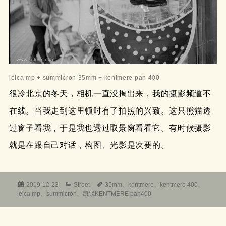
leica mp + summicron 35mm + kentmere pan 400
很冷北京的冬天，相机一直没掏出来，我的摄影频道不
在线。当我走到这里顿时有了拍照的兴致。这只熊猫透
过窗子看我，于是我也透过取景窗看看它。有时候摄影
就是在跟自己对话，构图、光影是次要的。
发
分
标
2019-12-23
Street
35mm
、
kentmere
、
kentmere 400
、
布
类
签
leica mp
、
summicron
、
凯锐KENTMERE pan400
于