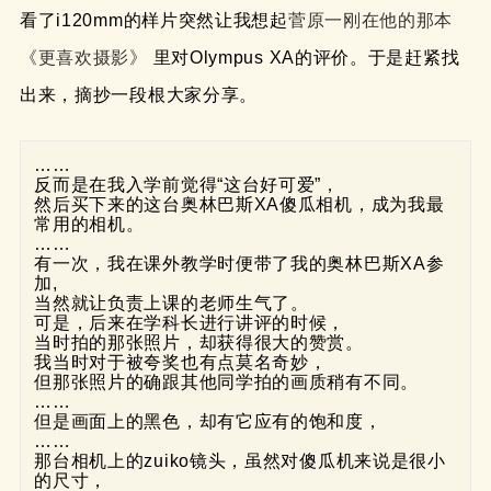
看了i120mm的样片突然让我想起
菅原一刚在他的那本
《更喜欢摄影》
里对Olympus XA的评价。于是赶紧找
出来，摘抄一段根大家分享。
……
反而是在我入学前觉得“这台好可爱”，
然后买下来的这台奥林巴斯XA傻瓜相机，成为我最
常用的相机。
……
有一次，我在课外教学时便带了我的奥林巴斯XA参
加,
当然就让负责上课的老师生气了。
可是，后来在学科长进行讲评的时候，
当时拍的那张照片，却获得很大的赞赏。
我当时对于被夸奖也有点莫名奇妙，
但那张照片的确跟其他同学拍的画质稍有不同。
……
但是画面上的黑色，却有它应有的饱和度，
……
那台相机上的zuiko镜头，虽然对傻瓜机来说是很小
的尺寸，