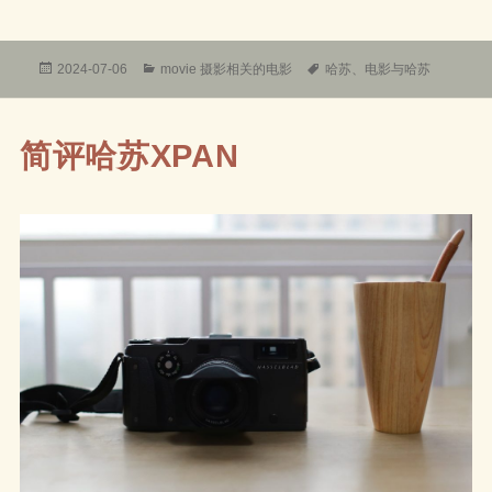
发
分
标
2024-07-06
movie 摄影相关的电影
哈苏
、
电影与哈苏
布
类
签
于
简评哈苏XPAN