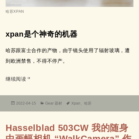
哈苏XPAN
xpan是个神奇的机器
哈苏跟富士合作的产物，由于镜头使用了辐射玻璃，遭
到欧洲禁售，不得不停产。
简评哈苏XPAN
继续阅读
发
分
标
2022-04-15
Gear 器材
Xpan
、
哈苏
布
类
签
于
Hasselblad 503CW 我的随身
中画幅相机 “WalkCamera” 作