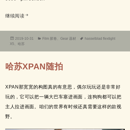
哈苏hasselblad flextight X5 扫描仪 vs 富士sp30
继续阅读
发
分
标
2019-10-31
Film 胶卷
、
Gear 器材
hasselblad flextight
布
类
签
X5
、
哈苏
于
哈苏XPAN随拍
XPAN那宽宽的构图真的有意思，偶尔玩玩还是非常好
玩的，它可以把一辆大巴车塞进画面，连狗狗都可以把
主人拉进画面。咱们的世界有时候还真需要这样的款视
野。