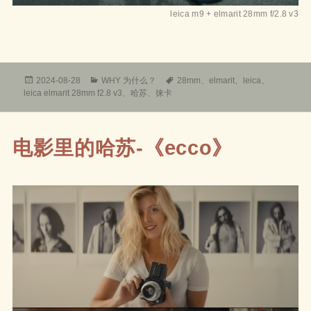
leica m9 + elmarit 28mm f/2.8 v3
发
分
标
2024-08-28
WHY 为什么？
28mm
、
elmarit
、
leica
、
布
类
签
leica elmarit 28mm f2.8 v3
、
哈苏
、
徕卡
于
电影里的哈苏-《ecco》