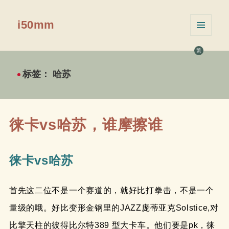
i50mm
菜单和
挂件
繁
标签：
哈苏
徕卡vs哈苏，谁摩擦谁
徕卡vs哈苏
首先这二位不是一个赛道的，就好比打拳击，不是一个
量级的哦。好比变形金钢里的JAZZ庞蒂亚克Solstice,对
比擎天柱的彼得比尔特389 型大卡车。他们要是pk，徕