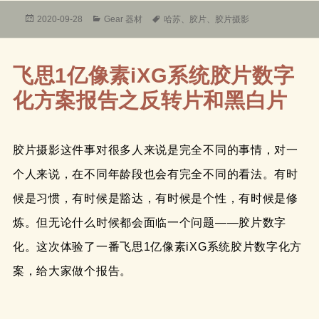
发
分
标
2020-09-28
Gear 器材
哈苏
、
胶片
、
胶片摄影
布
类
签
于
飞思1亿像素iXG系统胶片数字
化方案报告之反转片和黑白片
胶片摄影这件事对很多人来说是完全不同的事情，对一
个人来说，在不同年龄段也会有完全不同的看法。有时
候是习惯，有时候是豁达，有时候是个性，有时候是修
炼。但无论什么时候都会面临一个问题——胶片数字
化。这次体验了一番飞思1亿像素iXG系统胶片数字化方
案，给大家做个报告。