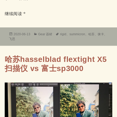
飞思1亿像素iXG系统胶片数字化方案报告之反转
继续阅读
发
分
标
2020-06-13
Gear 器材
rigid
、
summicron
、
哈苏
、
徕卡
、
布
类
签
飞思
于
哈苏hasselblad flextight X5
扫描仪 vs 富士sp3000