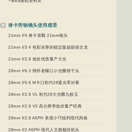
+
leica相机资料库
徕卡旁轴镜头使用感受
21mm f/4 徕卡首颗 21mm镜头
21mm f/3.4 色彩浓厚的稳定版超级按古龙
21mm f/2.8 低价优质量产大光
28mm f/6.3 情怀老螺口小光圈饼干头
28mm f/5.6 M卡口初代28遮光罩好看
28mm f/2.8 V1 初代28大光圈九枚玉
28mm f/2.8 V3 高分辨率低价量产经典
28mm f/2.8 ASPH 美观小巧锐利现代风格
28mm f/2 ASPH 现代人文旗舰挂机头