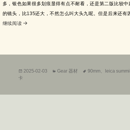
多，银色如果很多划痕显得有点不耐看，还是第二版比较中
的镜头，比135还大，不然怎么叫大头九呢。但是后来还有
徕卡 leica summicron 90mm f/2第一代大头九
继续阅读
发
分
标
2025-02-03
Gear 器材
90mm
、
leica summi
布
类
签
卡
于