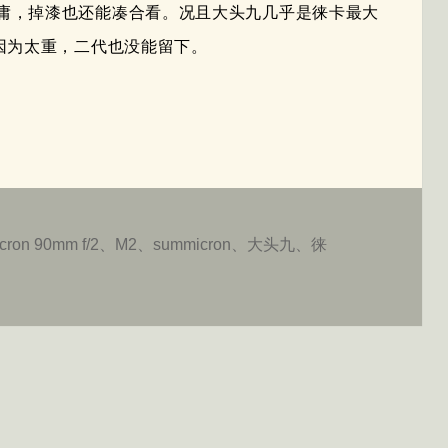
庸，掉漆也还能凑合看。况且大头九几乎是徕卡最大
因为太重，二代也没能留下。
cron 90mm f/2
、
M2
、
summicron
、
大头九
、
徕