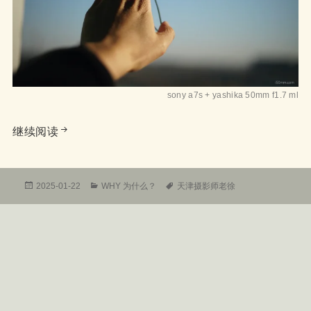
sony a7s + yashika 50mm f1.7 ml
天津摄影师老徐文案被盗了
继续阅读
发
分
标
2025-01-22
WHY 为什么？
天津摄影师老徐
布
类
签
于