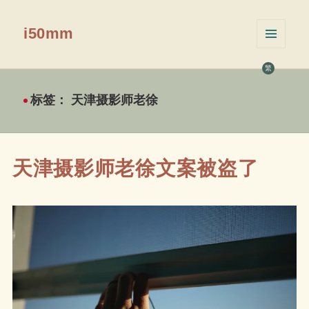
i50mm
菜单和
挂件
繁
标签：
天津摄影师老徐
天津摄影师老徐文案被盗了