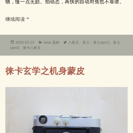
物，慢一点无妨。拍动态，再快的自动对焦也不靠谱。
富士x-pro1
继续阅读
发
分
标
2020-02-23
Gear 器材
八枚玉
、
富士
、
富士xpro1
、
富士
布
类
签
xpro3
、
徕卡八枚玉
于
徕卡玄学之机身蒙皮