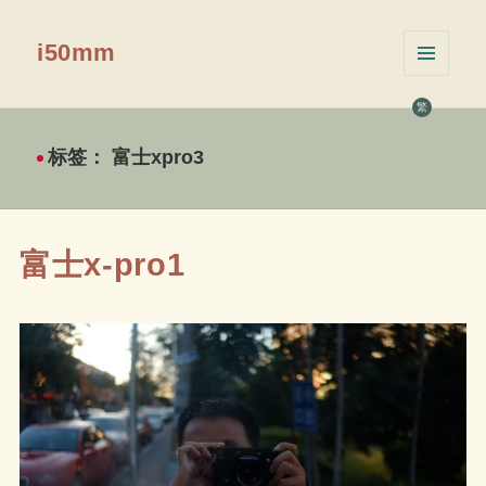
i50mm
菜单和
挂件
繁
标签：
富士xpro3
富士x-pro1