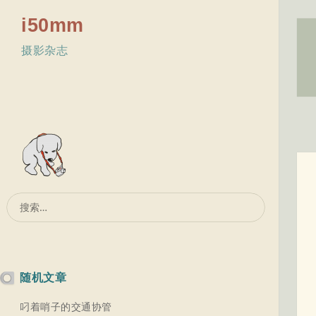
i50mm
摄影杂志
搜
索：
随机文章
叼着哨子的交通协管