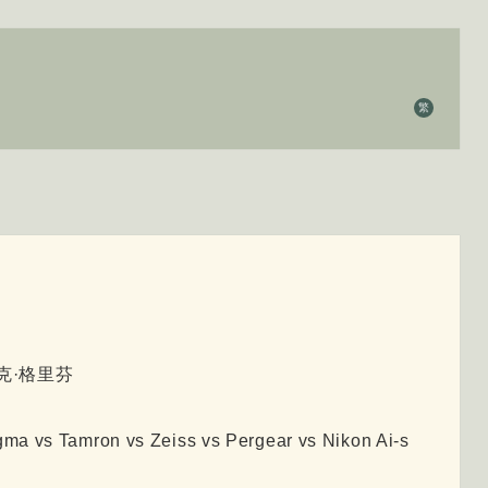
繁
阿里克·格里芬
gma vs Tamron vs Zeiss vs Pergear vs Nikon Ai-s