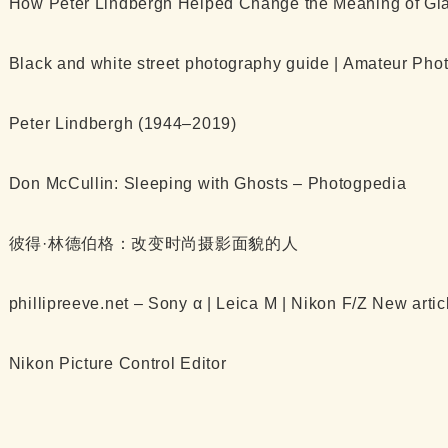
How Peter Lindbergh Helped Change the Meaning of Gl
Black and white street photography guide | Amateur Pho
Peter Lindbergh (1944–2019)
Don McCullin: Sleeping with Ghosts – Photogpedia
彼得·林德伯格：改变时尚摄影面貌的人
phillipreeve.net – Sony α | Leica M | Nikon F/Z New arti
Nikon Picture Control Editor