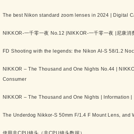
The best Nikon standard zoom lenses in 2024 | Digital 
NIKKOR-一千零一夜 No.12 |NIKKOR-一千零一夜 |尼康
FD Shooting with the legends: the Nikon AI-S 58/1.2 Noc
NIKKOR – The Thousand and One Nights No.44 | NIKKO
Consumer
NIKKOR – The Thousand and One Nights | Information 
The Underdog Nikkor-S 50mm F/1.4 F Mount Lens, and Wh
使用非CPU镜头（非CPU镜头数据）