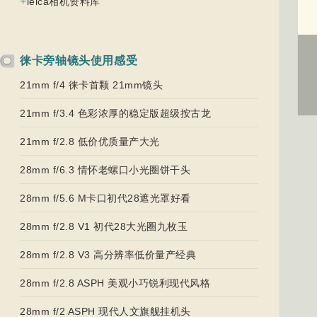
+
leica相机资料库
徕卡旁轴镜头使用感受
21mm f/4 徕卡首颗 21mm镜头
21mm f/3.4 色彩浓厚的稳定版超级按古龙
21mm f/2.8 低价优质量产大光
28mm f/6.3 情怀老螺口小光圈饼干头
28mm f/5.6 M卡口初代28遮光罩好看
28mm f/2.8 V1 初代28大光圈九枚玉
28mm f/2.8 V3 高分辨率低价量产经典
28mm f/2.8 ASPH 美观小巧锐利现代风格
28mm f/2 ASPH 现代人文旗舰挂机头