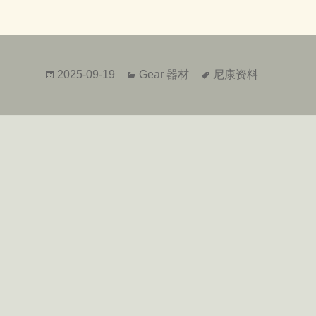
发
分
标
2025-09-19
Gear 器材
尼康资料
布
类
签
于