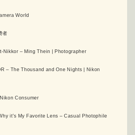
Camera World
消费者
t-Nikkor – Ming Thein | Photographer
R – The Thousand and One Nights | Nikon
| Nikon Consumer
y it’s My Favorite Lens – Casual Photophile