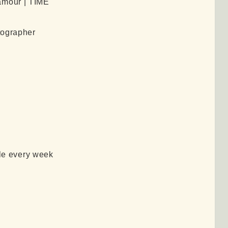
amour | TIME
tographer
cle every week