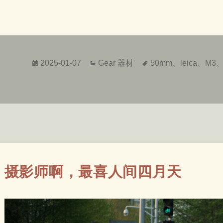
发
分
标
2025-01-07
Gear 器材
50mm
、
leica
、
M3
布
类
签
于
摄影师啊，最喜人间四月天