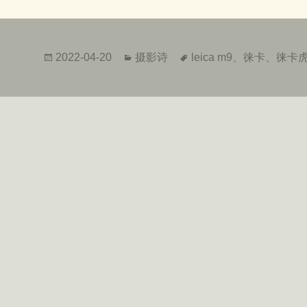
发
分
标
2022-04-20
摄影诗
leica m9
、
徕卡
、
徕卡
布
类
签
于