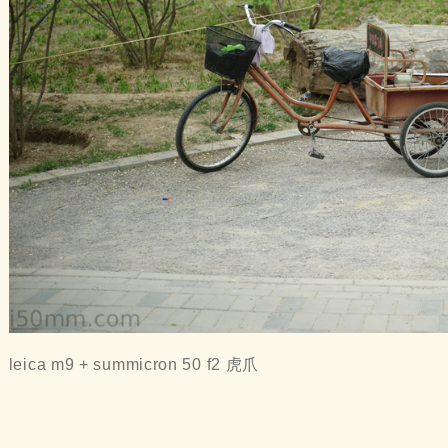
leica m9 + summicron 50 f2 虎爪