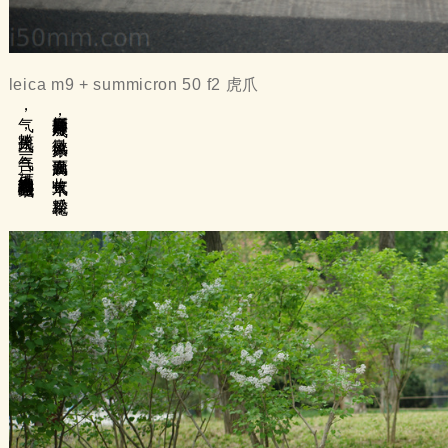
leica m9 + summicron 50 f2 虎爪
可使人精神饱满内心充盈哦。
摄影师四月好服气，
微风徐来，
满面春风。
收草木气，
采花粉
气，
揽路人气，
三气合一，