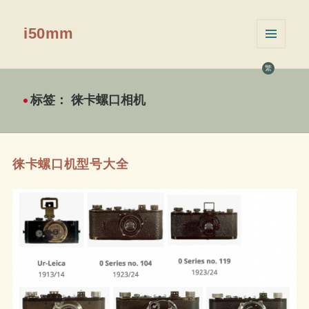
i50mm
菜单和
挂件
繁
标签：
徕卡螺口相机
徕卡螺口机型号大全