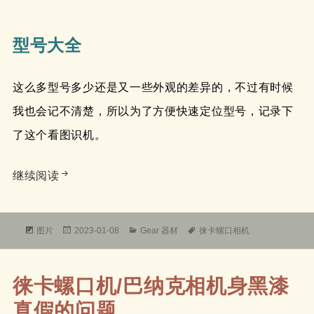
型号大全
这么多型号多少还是又一些外观的差异的，不过有时候
我也会记不清楚，所以为了方便快速定位型号，记录下
了这个看图识机。
徕卡螺口机型号大全
继续阅读
格
发
分
标
图片
2023-01-08
Gear 器材
徕卡螺口相机
式
布
类
签
于
徕卡螺口机/巴纳克相机身黑漆
真假的问题