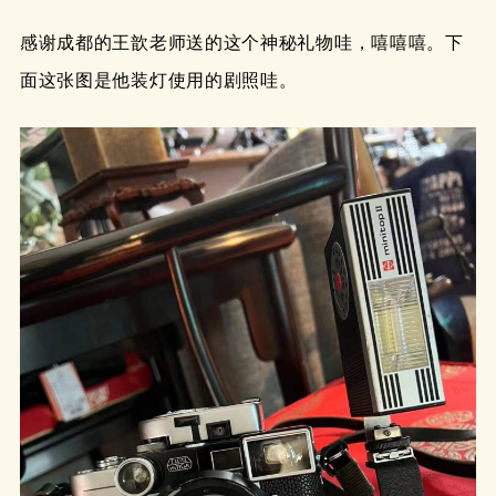
感谢成都的王歆老师送的这个神秘礼物哇，嘻嘻嘻。下
面这张图是他装灯使用的剧照哇。