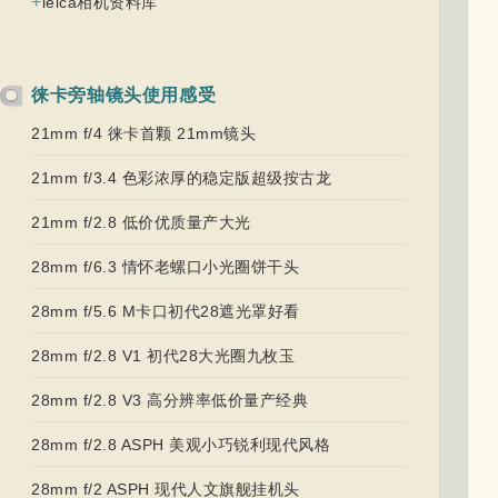
+
leica相机资料库
徕卡旁轴镜头使用感受
21mm f/4 徕卡首颗 21mm镜头
21mm f/3.4 色彩浓厚的稳定版超级按古龙
21mm f/2.8 低价优质量产大光
28mm f/6.3 情怀老螺口小光圈饼干头
28mm f/5.6 M卡口初代28遮光罩好看
28mm f/2.8 V1 初代28大光圈九枚玉
28mm f/2.8 V3 高分辨率低价量产经典
28mm f/2.8 ASPH 美观小巧锐利现代风格
28mm f/2 ASPH 现代人文旗舰挂机头