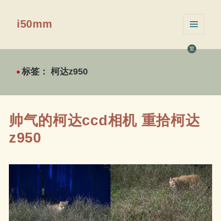
i50mm
菜单和
挂件
繁
标签：
柯达z950
帅气的柯达ccd相机 重拾柯达
z950