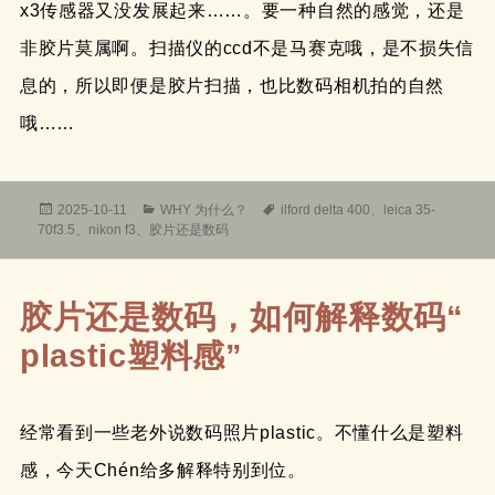
x3传感器又没发展起来……。要一种自然的感觉，还是
非胶片莫属啊。扫描仪的ccd不是马赛克哦，是不损失信
息的，所以即便是胶片扫描，也比数码相机拍的自然
哦……
发
分
标
2025-10-11
WHY 为什么？
ilford delta 400
、
leica 35-
布
类
签
70f3.5
、
nikon f3
、
胶片还是数码
于
胶片还是数码，如何解释数码“
plastic塑料感”
经常看到一些老外说数码照片plastic。不懂什么是塑料
感，今天Chén给多解释特别到位。