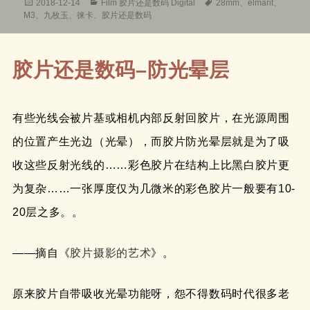
发
分
标
2018-12-14
Film 胶片还是数码 Digital
28mm
、
elmarit
、
布
类
签
M3
、
九枚玉
、
徕卡
、
胶片还是数码
于
胶片还是数码–防光晕层
有些光线会被片基或相机内部反射回胶片，在光源周围
的位置产生光边（光晕），而胶片防光晕层就是为了吸
收这些反射光线的……彩色胶片在结构上比黑白胶片更
为复杂……一张厚度仅为几微米的彩色胶片一般要有10-
20层之多。。
——摘自《
胶片摄影的艺术
》。
原来胶片自带吸收光晕功能呀，怨不得数码时代很多老