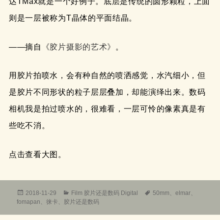
达TMax就是一个好例子。底层是传统的圆形颗粒，上面
则是一层被称为T晶体的平面结晶。
——摘自
《胶片摄影的艺术》
。
用胶片拍喷水，会有种自然的喷洒感觉，水汽细小，但
是胶片不同形状的粒子层层叠加，却能演绎出来。数码
相机我是拍过喷水的，很难看，一层可怜的像素真是有
些吃不消。
点击查看大图。
发
分
标
2018-11-29
Film 胶片还是数码 Digital
50mm
、
elmar
、
布
类
签
fomapan
、
徕卡
、
胶片还是数码
于