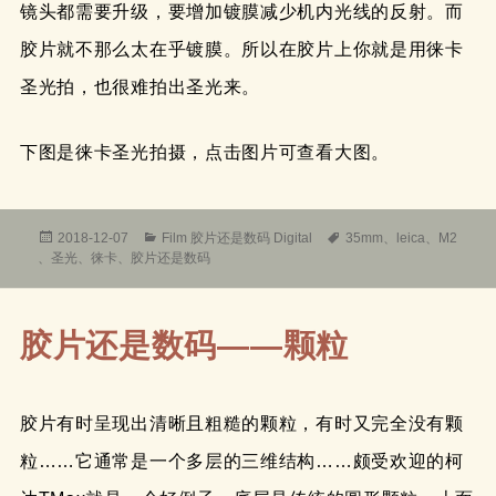
镜头都需要升级，要增加镀膜减少机内光线的反射。而
胶片就不那么太在乎镀膜。所以在胶片上你就是用徕卡
圣光拍，也很难拍出圣光来。
下图是徕卡圣光拍摄，点击图片可查看大图。
发
分
标
2018-12-07
Film 胶片还是数码 Digital
35mm
、
leica
、
M2
布
类
签
、
圣光
、
徕卡
、
胶片还是数码
于
胶片还是数码——颗粒
胶片有时呈现出清晰且粗糙的颗粒，有时又完全没有颗
粒……它通常是一个多层的三维结构……颇受欢迎的柯