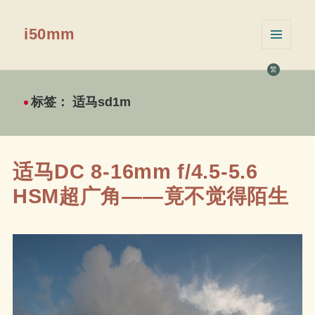
i50mm
菜单和
挂件
繁
标签：
适马sd1m
适马DC 8-16mm f/4.5-5.6
HSM超广角——竟不觉得陌生