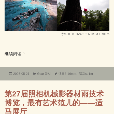
适马DC 8-16/4.5-5.6 HSM + sd1m
适马DC 8-16mm f/4.5-5.6 HSM超广角——竟
继续阅读
发
分
标
2026-05-21
Gear 器材
适马8-16mm
、
适马sd1m
布
类
签
于
第27届照相机械影器材雨技术
博览，最有艺术范儿的——适
马展厅