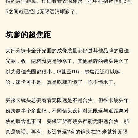
拍的最佳距离。仔细看看景深标尺，把中心指针指到3与
5之间就已经比无限远清晰多了。
坑爹的超焦距
大部分徕卡全开光圈的成像质量都好过其他品牌的最佳
光圈，收一两档就更是秒杀了。其他品牌的镜头用久了
以为最佳光圈都很小，f8甚至f16，超焦距还可以嘛，
哈，徕卡可不是，真是吃糠习惯了，吃不惯米了。
买徕卡镜头总要看看无限远是不是合焦。但徕卡镜头年
份跨越半个多世纪，不同镜头设计对无限远与近距离对
焦的取舍也不同，要保证所有镜头都能无限远合焦，那
真是笑话。再有，多远算远?有的镜头在25米就算无限