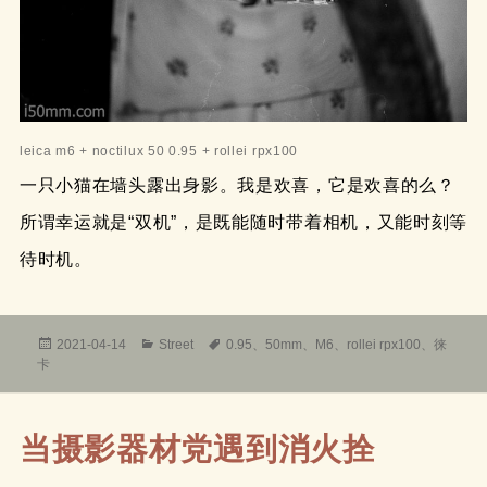
leica m6 + noctilux 50 0.95 + rollei rpx100
一只小猫在墙头露出身影。我是欢喜，它是欢喜的么？
所谓幸运就是“双机”，是既能随时带着相机，又能时刻等
待时机。
发
分
标
2021-04-14
Street
0.95
、
50mm
、
M6
、
rollei rpx100
、
徕
布
类
签
卡
于
当摄影器材党遇到消火拴