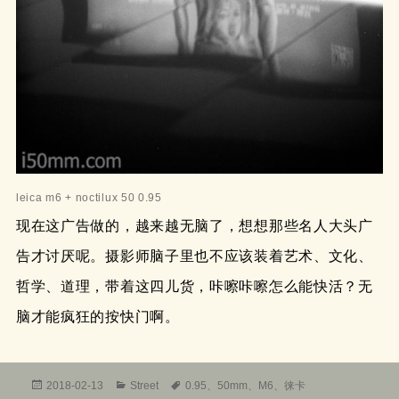
leica m6 + noctilux 50 0.95
现在这广告做的，越来越无脑了，想想那些名人大头广
告才讨厌呢。摄影师脑子里也不应该装着艺术、文化、
哲学、道理，带着这四儿货，咔嚓咔嚓怎么能快活？无
脑才能疯狂的按快门啊。
发
分
标
2018-02-13
Street
0.95
、
50mm
、
M6
、
徕卡