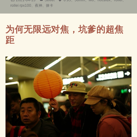
布
类
签
rollei rpx100
、
夜神
、
徕卡
于
为何无限远对焦，坑爹的超焦
距