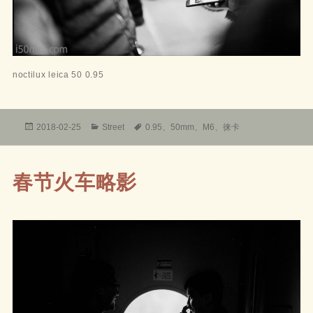
noctilux leica 50 0.95
发
分
标
2018-02-25
Street
0.95
、
50mm
、
M6
、
徕卡
布
类
签
于
春节火车略影