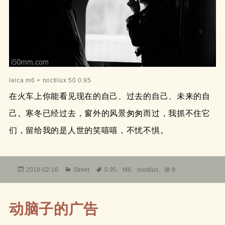
leica m6 + noctilux 50 0.95
在火车上你能看见现在的自己、过去的自己、未来的自
己。寒冬已经过去，窗外的风景匆匆而过，我抓不住它
们，留给我的是人世的笑嘻嘻，不忧不惧。
发
分
标
2018-02-16
Street
0.95
、
M6
、
noctilux
、
徕卡
布
类
签
于
动脑子的广告