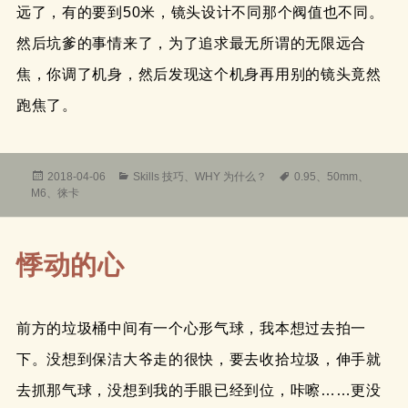
远了，有的要到50米，镜头设计不同那个阀值也不同。
然后坑爹的事情来了，为了追求最无所谓的无限远合
焦，你调了机身，然后发现这个机身再用别的镜头竟然
跑焦了。
发
分
标
2018-04-06
Skills 技巧
、
WHY 为什么？
0.95
、
50mm
、
布
类
签
M6
、
徕卡
于
悸动的心
前方的垃圾桶中间有一个心形气球，我本想过去拍一
下。没想到保洁大爷走的很快，要去收拾垃圾，伸手就
去抓那气球，没想到我的手眼已经到位，咔嚓……更没