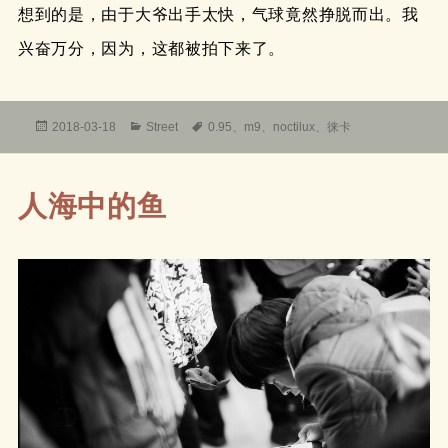
想到的是，由于大爷出手太快，气球竟然挣脱而出。我
兴奋万分，因为，这都被拍下来了。
发
分
标
2018-03-18
Street
0.95
、
m9
、
noctilux
、
徕卡
布
类
签
于
人海中的鱼