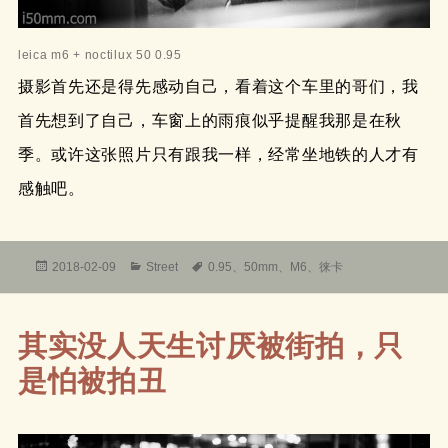
leica m6 + noctilux 50 0.95
摄影首先还是得先感动自己，看着这个车里的哥们，我
首先想到了自己，车窗上的雨痕似乎提醒我那是在秋
季。或许这张照片只有跟我一样，经常坐地铁的人才有
感触吧。
发
分
标
2018-02-09
Street
0.95
、
50mm
、
M6
、
徕卡
布
类
签
于
其实没人天生讨厌被街拍，只
是怕被拍丑