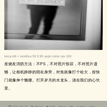
leica m6 + noxtilux 50 0.95 asph rollei rpx 100
发烧友消防方法：不PS，不对照片惊叹，不对照片遗
憾，让相机静静的陪在身旁，对焦就像打个哈欠，按快
门就像伸个懒腰。打开岁月的水龙头，浇在我们的心坎
里。
发
分
标
2021-04-13
Street
0.95
、
50mm
、
M6
、
noctilux
、
rollei
、