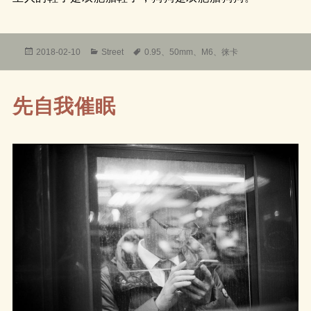
发
分
标
2018-02-10
Street
0.95
、
50mm
、
M6
、
徕卡
布
类
签
于
先自我催眠