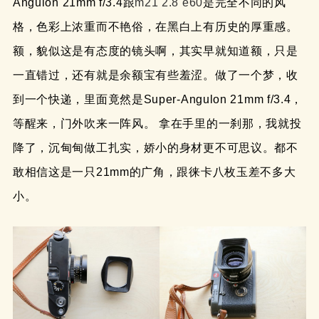
Angulon 21mm f/3.4跟
m21 2.8 e60
是完全不同的风
格，色彩上浓重而不艳俗，在黑白上有历史的厚重感。
额，貌似这是有态度的镜头啊，其实早就知道额，只是
一直错过，还有就是余额宝有些羞涩。做了一个梦，收
到一个快递，里面竟然是Super-Angulon 21mm f/3.4，
等醒来，门外吹来一阵风。 拿在手里的一刹那，我就投
降了，沉甸甸做工扎实，娇小的身材更不可思议。都不
敢相信这是一只21mm的广角，跟徕卡八枚玉差不多大
小。