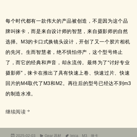
每个时代都有一款伟大的产品被创造，不是因为这个品
牌叫徕卡，而是来自设计师的智慧，来自摄影师的自然
选择。M3的卡口式换镜头设计，开创了又一个胶片相机
的先河。生而智慧者，绝不惧怕停产，这个型号终止
了，而它的经典和声音，却永流传。最终为了“讨好专业
摄影师”，徕卡在推出了具有快速上卷、快速过片、快速
回片的M4取代了M3和M2。再往后的型号已经达不到m3
的制造水准。
开创者传说徕卡leica M3布道者
继续阅读
发
分
标
2025-02-03
Gear 器材
leica
、
M3
、
徕卡