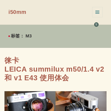
i50mm
菜单和
挂件
繁
标签：
M3
徕卡
LEICA summilux m50/1.4 v2
和 v1 E43 使用体会