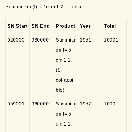
Summicron (I) f= 5 cm 1:2 – Leica
SN Start
SN End
Product
Year
Total
920000
930000
Summicr
1951
10001
on f= 5
cm 1:2
(S-
collapsi
ble)
959001
960000
Summicr
1952
1000
on f= 5
cm 1:2