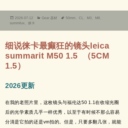
发
分
标
2026-07-12
Gear 器材
50mm
、
CL
、
M3
、
M8
、
布
类
签
summilux
、
徕卡
于
细说徕卡最癫狂的镜头leica
summarit M50 1.5 （5CM
1.5）
2026更新
在我的老照片里，这枚镜头与福伦达50 1.1在收缩光圈
后的光学素质几乎一样优秀，以至于有时候不那么容易
分清是它拍的还是vm拍的。但是，只要多翻几张，就能