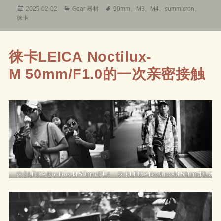
发
分
标
2025-02-02
Gear 器材
90mm
、
M3
、
M4
、
summicron
、
布
类
签
徕卡
于
徕卡LEICA Noctilux-
M 50mm/F1.0的一次亲密接触
徕卡LEICA Noctilux-M 50mm/F1.0
徕卡LEICA Noctilux-M 50mm/F1.0