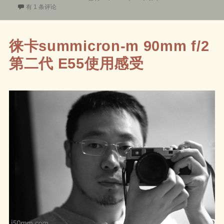
布
开创者传说徕卡leica M3布道者
类
签
有 1 条评论
于
徕卡summicron-m 90mm f/2
第二代 E55使用感受