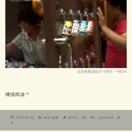
点击查看原始尺寸样片 一张2m
细说徕卡最癫狂的镜头leica summarit M50 1.5 
继续阅读
发
分
标
2026-06-15
Gear 器材
50mm
、
M3
、
M8
、
summarit
、
徕
布
类
签
卡
于