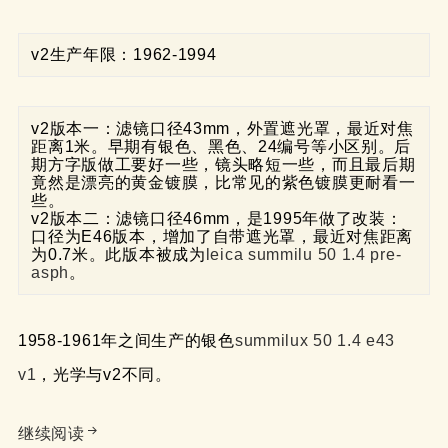
v2生产年限：1962-1994
v2版本一：滤镜口径43mm，外置遮光罩，最近对焦
距离1米。早期有银色、黑色、24编号等小区别。后
期方字版做工要好一些，镜头略短一些，而且最后期
竟然是漂亮的黄金镀膜，比常见的紫色镀膜更耐看一
些。

v2版本二：滤镜口径46mm，是1995年做了改装：
口径为E46版本，增加了自带遮光罩，最近对焦距离
为0.7米。此版本被成为
leica summilu 50 1.4 pre-
asph
。
1958-1961年之间生产的银色
summilux 50 1.4 e43
v1
，光学与v2不同。
徕卡 LEICA summilux m50/1.4 v2 和 v1 E43
继续阅读