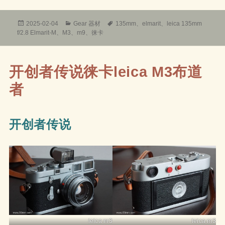
发
分
标
2025-02-04
Gear 器材
135mm
、
elmarit
、
leica 135mm
布
类
签
f/2.8 Elmarit-M
、
M3
、
m9
、
徕卡
于
开创者传说徕卡leica M3布道
者
开创者传说
leica m3
leica m3