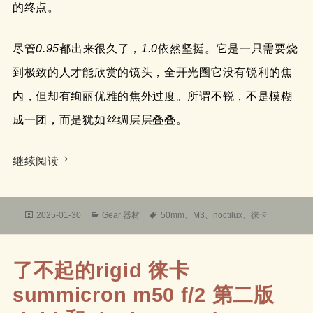
的终点。
尽管
0.95
都出来很久了，
1.0
依然坚挺。它是一只需要烧
到极致的人才能欣赏的镜头，全开光圈它没有锐利的焦
内，但却有绚丽优雅的焦外过度。所谓不锐，不是模糊
成一团，而是犹如丝绸层层叠叠。
徕卡LEICA Noctilux-M 50mm/F1.0的一次亲密
继续阅读
发
分
标
2025-01-30
Gear 器材
50mm
、
M3
、
noctilux
、
徕卡
布
类
签
于
了不起的rigid 徕卡
summicron m50 f/2 第二版