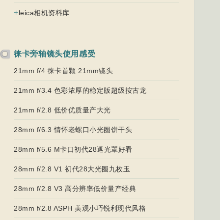
+
leica相机资料库
徕卡旁轴镜头使用感受
21mm f/4 徕卡首颗 21mm镜头
21mm f/3.4 色彩浓厚的稳定版超级按古龙
21mm f/2.8 低价优质量产大光
28mm f/6.3 情怀老螺口小光圈饼干头
28mm f/5.6 M卡口初代28遮光罩好看
28mm f/2.8 V1 初代28大光圈九枚玉
28mm f/2.8 V3 高分辨率低价量产经典
28mm f/2.8 ASPH 美观小巧锐利现代风格