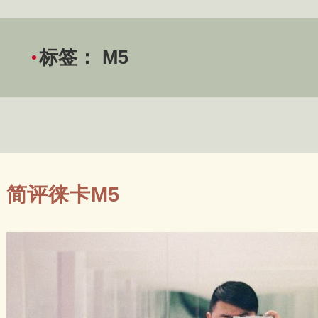
标签：
M5
简评徕卡M5