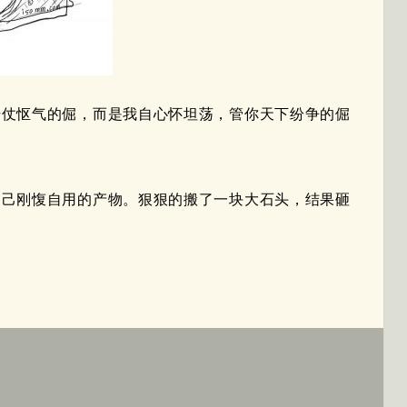
干仗怄气的倔，而是我自心怀坦荡，管你天下纷争的倔
自己刚愎自用的产物。狠狠的搬了一块大石头，结果砸