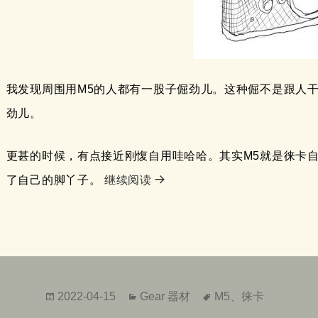
我发现周围用M5的人都有一股子倔劲儿。这种倔不是跟人
劲儿。
更甚的时候，有点接近刚愎自用哇哈哈。其实M5就是徕卡
简评徕卡M5
了自己的脚丫子。
继续阅读
发
分
标
2022-04-15
Gear 器材
M5
、
徕卡
布
类
签