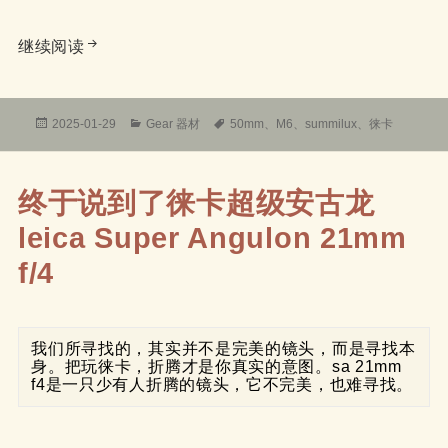
徕卡 leica summilux m50 1.4 pre-asph e46 点
继续阅读
发
分
标
2025-01-29
Gear 器材
50mm
、
M6
、
summilux
、
徕卡
布
类
签
于
终于说到了徕卡超级安古龙
leica Super Angulon 21mm
f/4
我们所寻找的，其实并不是完美的镜头，而是寻找本
身。把玩徕卡，折腾才是你真实的意图。sa 21mm 
f4是一只少有人折腾的镜头，它不完美，也难寻找。