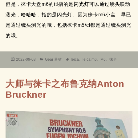
但是，徕卡大盘m6的ttl指的是
闪光灯
可以通过镜头联动
测光，哈哈哈，指的是闪光灯。因为徕卡m6小盘，早已
是通过镜头测光的哦，包括徕卡m5/cl都是通过镜头测光
的哦。
发
分
标
2022-09-08
Gear 器材
leica
、
leica m6
、
M6
、
徕卡
布
类
签
于
大师与徕卡之布鲁克纳Anton
Bruckner