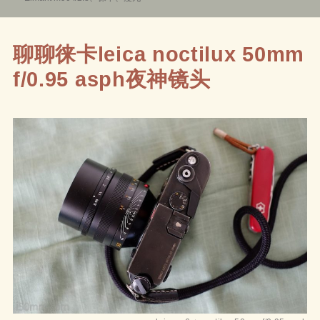
于
聊聊徕卡leica noctilux 50mm
f/0.95 asph夜神镜头