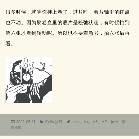
很多时候，就算你挂上卷了，过片时，卷片轴里的红点
也不动。因为胶卷盒里的底片是松弛状态，有时候拍到
第六张才看到转动呢。所以也不要着急啦，拍六张后再
看。
发
分
标
2021-05-11
Skills 技巧
leica
、
M4
、
M6
、
MP
、
徕卡
、
胶
布
类
签
卷摄影
于