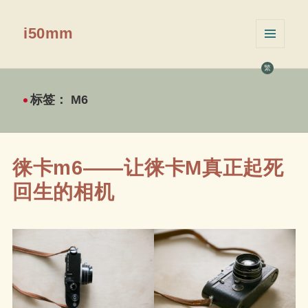
i50mm
菜单和
挂件
繁
标签：
M6
徕卡m6——让徕卡M真正起死
回生的相机