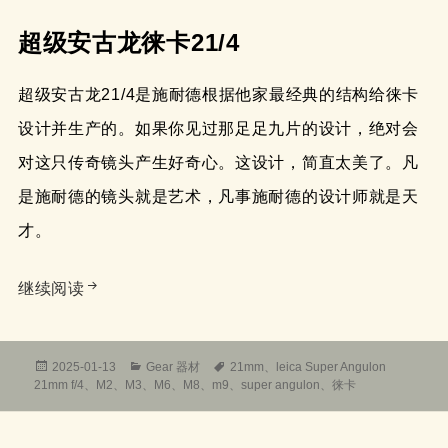
超级安古龙徕卡21/4
超级安古龙21/4是施耐德根据他家最经典的结构给徕卡
设计并生产的。如果你见过那足足九片的设计，绝对会
对这只传奇镜头产生好奇心。这设计，简直太美了。凡
是施耐德的镜头就是艺术，凡事施耐德的设计师就是天
才。
终于说到了徕卡超级安古龙leica Super Angulon 2
继续阅读
发
分
标
2025-01-13
Gear 器材
21mm
、
leica Super Angulon
布
类
签
21mm f/4
、
M2
、
M3
、
M6
、
M8
、
m9
、
super angulon
、
徕卡
于