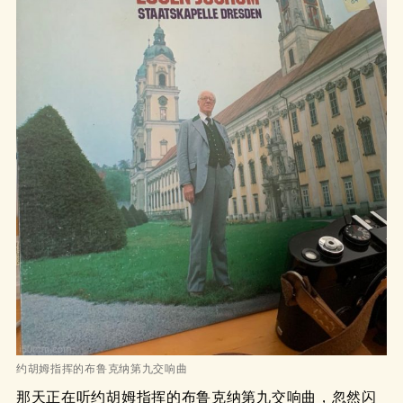
约胡姆指挥的布鲁克纳第九交响曲
那天正在听约胡姆指挥的布鲁克纳第九交响曲，忽然闪