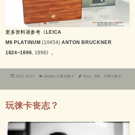
更多资料请参考《
LEICA
M6 PLATINUM
(10454)
ANTON BRUCKNER
1824~1896
, 1996
》。
发
分
标
2021-10-27
Master 大师与徕卡
leica
、
M6
、
大师与徕卡
布
类
签
于
玩徕卡丧志？