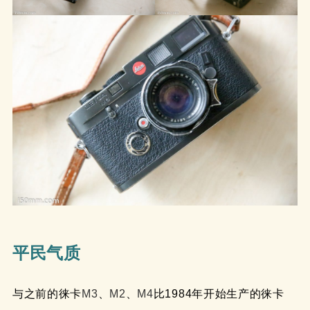
平民气质
与之前的徕卡
M3
、
M2
、
M4
比1984年开始生产的徕卡