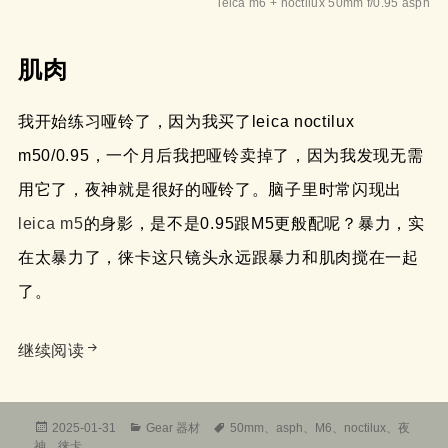
leica m6 + noctilux 50mm f/0.95 asph
肌肉
我开始练习哑铃了，因为我买了leica noctilux
m50/0.95，一个月后我把哑铃卖掉了，因为我发现无需
用它了，夜神就是很好的哑铃了。脑子里时常闪现出
leica m5
的身影，是不是0.95跟M5更般配呢？暴力，实
在太暴力了，徕卡这只镜头永远跟暴力和肌肉搅在一起
了。
聊聊徕卡leica noctilux 50mm f/0.95 asph夜神
继续阅读
发
分
标
2025-01-31
Gear 器材
50mm
、
asph
、
M6
、
noctilux
、
夜
布
类
签
神
、
徕卡