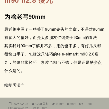
m90 f/2.8 瘦九
为啥老写90mm
最近集中写了一些关于90mm镜头的文章，不是对90mm
有多大的偏好，而是太多朋友咨询关于90mm的看法，
其实我对90mm了解并不多，用的也不多，有好几只都
很快出手了。包括这只轻巧的tele-elmarit m90 2.8瘦
九，的确非常轻巧，素质也相当不错，但是还是缺少点
什么是的。
简评徕卡leica Tele-Elmarit m90 f/2.8 瘦九
继续阅读
发
分
标
2025-02-03
Gear 器材
90mm
、
elmarit
、
M6
、
Tele-
布
类
签
Elmarit m90 f/2.8
、
徕卡
、
瘦九