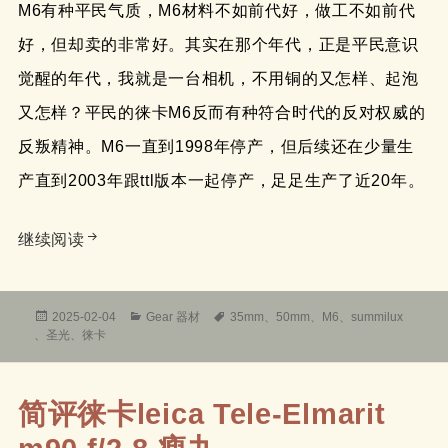
M6有种平民气质，M6材料不如前代好，做工不如前代
好，但却卖的非常好。其实在那个年代，正是平民意识
觉醒的年代，我就是一台相机，不用铜的又怎样、起泡
又怎样？平民的徕卡M6反而有种符合时代的反对权威的
反叛精神。M6一直到1998年停产，但后续还在少量生
产直到2003年跟ttl版本一起停产，足足生产了近20年。
徕卡m6——让徕卡M真正起死回生的相机
继续阅读
发
分
标
2025-02-04
Gear 器材
35mm
、
50mm
、
M6
、
summilux
布
类
签
、
圣光
、
徕卡
于
简评徕卡leica Tele-Elmarit