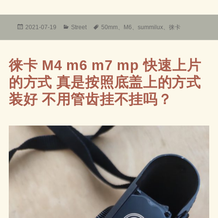
发
分
标
2021-07-19
Street
50mm
、
M6
、
summilux
、
徕卡
布
类
签
于
徕卡 M4 m6 m7 mp 快速上片
的方式 真是按照底盖上的方式
装好 不用管齿挂不挂吗？