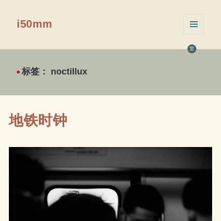
i50mm
菜单和
挂件
繁
标签：
noctillux
地铁时钟