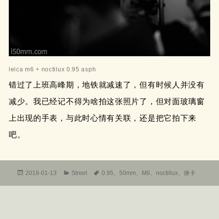
leica m6 + noctilux 0.95 asph
错过了上班高峰期，地铁就减速了，但有时候人并没有
减少。我已经记不得为啥拍这张照片了，但对面玻璃窗
上出现的手表，与此时心情有关联，还是把它拍下来
吧。
发
分
标
2018-01-13
Street
0.95
、
50mm
、
M6
、
noctillux
、
徕卡
布
类
签
于