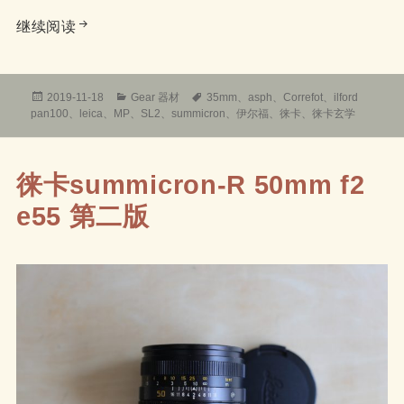
徕卡玄学之自动对焦的鼻祖
继续阅读
发
分
标
2019-11-18
Gear 器材
35mm
、
asph
、
Correfot
、
ilford
布
类
签
pan100
、
leica
、
MP
、
SL2
、
summicron
、
伊尔福
、
徕卡
、
徕卡玄学
于
徕卡summicron-R 50mm f2
e55 第二版