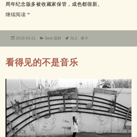
周年纪念版多被收藏家保管，成色都很新。
徕卡机中的坦克leicaflex SL2
继续阅读
发
分
标
2018-03-21
Gear 器材
SL2
、
徕卡
布
类
签
于
看得见的不是音乐