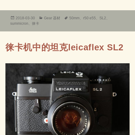
发
分
标
2018-03-30
Gear 器材
50mm
、
r50 e55
、
SL2
、
布
类
签
summicron
、
徕卡
于
徕卡机中的坦克leicaflex SL2