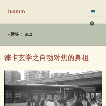
i50mm
菜单和
挂件
繁
标签：
SL2
徕卡玄学之自动对焦的鼻祖