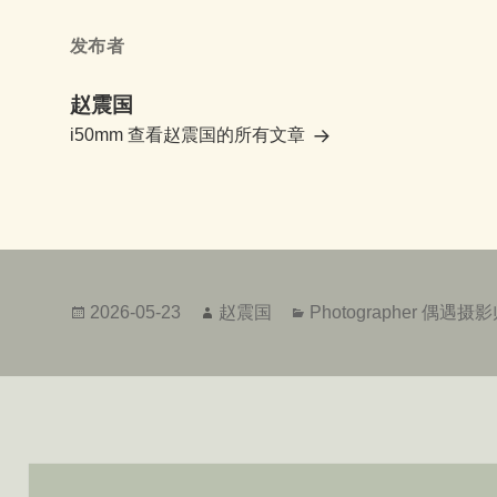
发布者
赵震国
i50mm
查看赵震国的所有文章
发
作
分
2026-05-23
赵震国
Photographer 偶遇摄
布
者
类
于
文