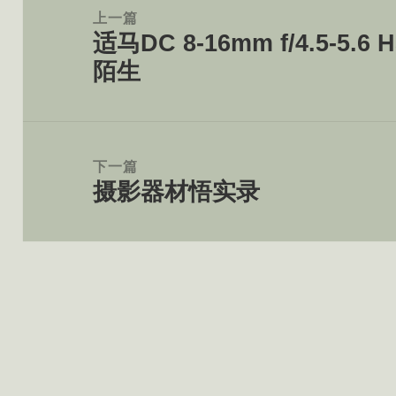
章
上一篇
适马DC 8-16mm f/4.5-
导
上
陌生
航
篇
文
章：
下一篇
摄影器材悟实录
下
篇
文
章：