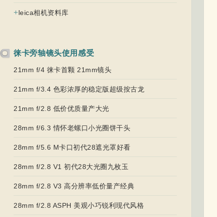
+
leica相机资料库
徕卡旁轴镜头使用感受
21mm f/4 徕卡首颗 21mm镜头
21mm f/3.4 色彩浓厚的稳定版超级按古龙
21mm f/2.8 低价优质量产大光
28mm f/6.3 情怀老螺口小光圈饼干头
28mm f/5.6 M卡口初代28遮光罩好看
28mm f/2.8 V1 初代28大光圈九枚玉
28mm f/2.8 V3 高分辨率低价量产经典
28mm f/2.8 ASPH 美观小巧锐利现代风格