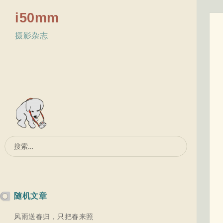
i50mm
摄影杂志
搜
索：
随机文章
风雨送春归，只把春来照