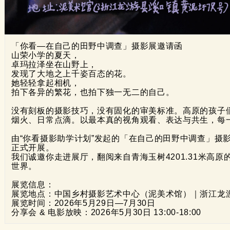
「你看—在自己的田野中调查」摄影展邀请函
山荣小学的夏天，
卓玛拉泽坐在山野上，
发现了大地之上千姿百态的花。
她轻轻拿起相机，
拍下各异的繁花，也拍下独一无二的自己。
没有刻板的摄影技巧，没有固化的审美标准。高原的孩子
烟火、日常点滴。以最本真的视角观看、表达与共生，每
由“你看摄影助学计划”发起的「在自己的田野中调查」摄
正式开展。
我们诚邀你走进展厅，翻阅来自青海玉树4201.31米高
世界。
展览信息：
展览地点：中国乡村摄影艺术中心（泥美术馆）｜浙江龙
展览时间：2026年5月29日—7月30日
分享会 & 电影放映：2026年5月30日 13:00-18:00