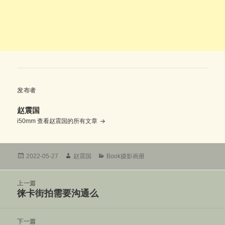
发布者
赵震国
i50mm
查看赵震国的所有文章
发
作
分
2022-05-27
赵震国
Book摄影画册
布
者
类
于
文
上一篇
章
徕卡街拍需要沟通么
上
导
篇
航
文
下一篇