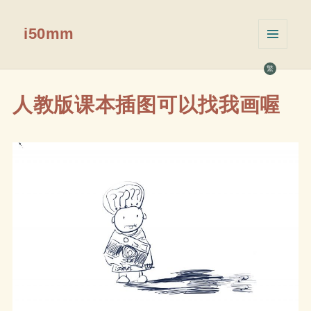
i50mm
菜单和
挂件
繁
人教版课本插图可以找我画喔