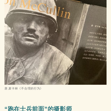
唐.麦卡林《不合理的行为》
“跑在士兵前面”的摄影师