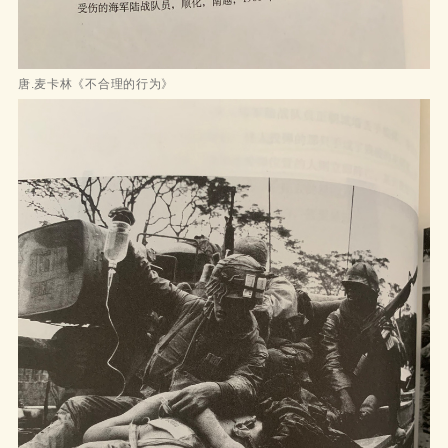
唐.麦卡林《不合理的行为》