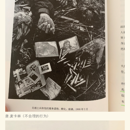
唐.麦卡林《不合理的行为》