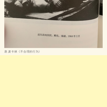
唐.麦卡林《不合理的行为》