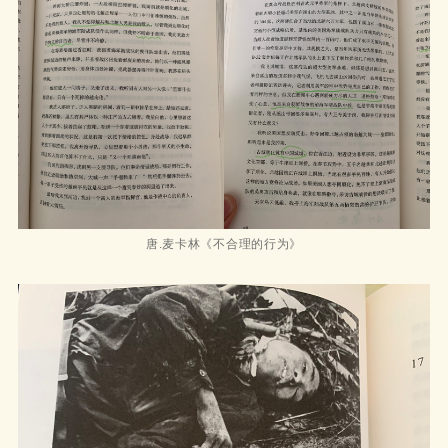
唐.麦卡林《不合理的行为》