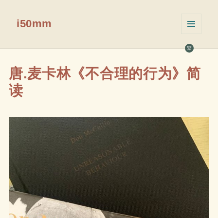
i50mm
菜单和
挂件
繁
唐.麦卡林《不合理的行为》简
读