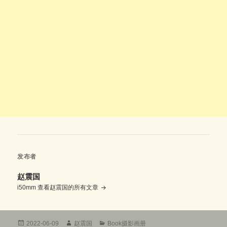
发布者
赵震国
i50mm
查看赵震国的所有文章
发
作
分
2022-06-09
赵震国
Book摄影画册