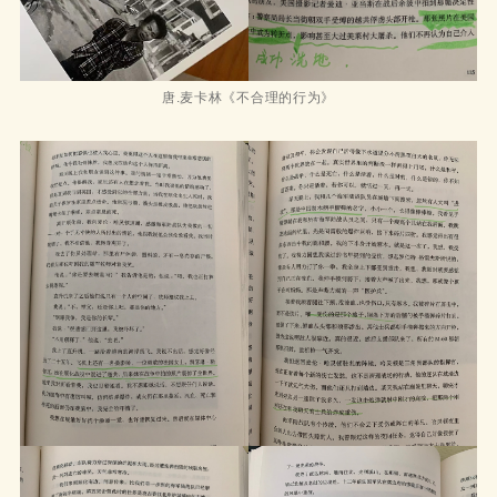
唐.麦卡林《不合理的行为》