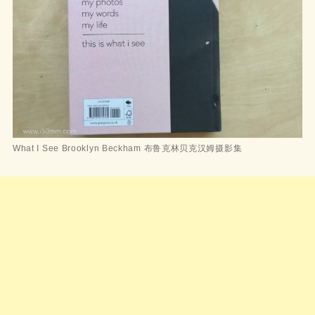
What I See Brooklyn Beckham 布鲁克林贝克汉姆摄影集