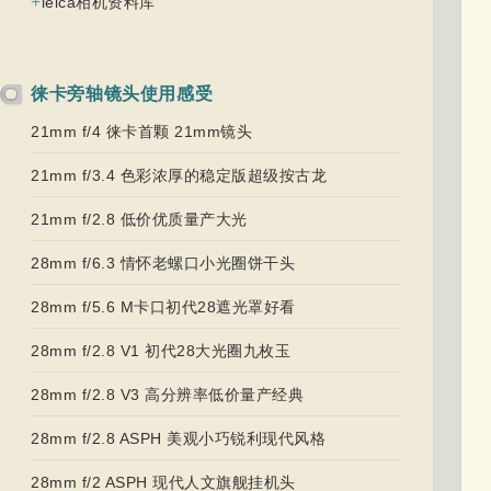
+
leica相机资料库
徕卡旁轴镜头使用感受
21mm f/4 徕卡首颗 21mm镜头
21mm f/3.4 色彩浓厚的稳定版超级按古龙
21mm f/2.8 低价优质量产大光
28mm f/6.3 情怀老螺口小光圈饼干头
28mm f/5.6 M卡口初代28遮光罩好看
28mm f/2.8 V1 初代28大光圈九枚玉
28mm f/2.8 V3 高分辨率低价量产经典
28mm f/2.8 ASPH 美观小巧锐利现代风格
28mm f/2 ASPH 现代人文旗舰挂机头