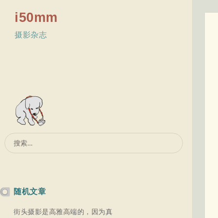
i50mm
摄影杂志
搜
索：
随机文章
街头摄影是高雅高端的，因为真