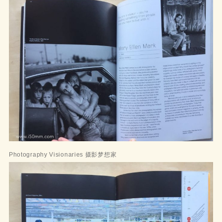
Photography Visionaries 摄影梦想家