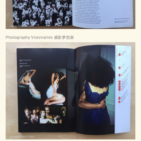
Photography Visionaries 摄影梦想家