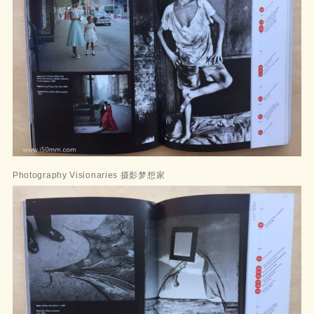
Photography Visionaries 摄影梦想家