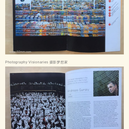
Photography Visionaries 摄影梦想家