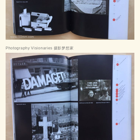
Photography Visionaries 摄影梦想家