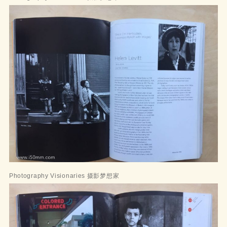
Photography Visionaries 摄影梦想家