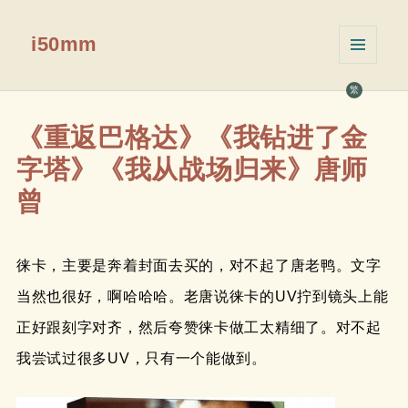
i50mm
菜单和
挂件
繁
《重返巴格达》《我钻进了金
字塔》《我从战场归来》唐师
曾
徕卡，主要是奔着封面去买的，对不起了唐老鸭。文字
当然也很好，啊哈哈哈。老唐说徕卡的UV拧到镜头上能
正好跟刻字对齐，然后夸赞徕卡做工太精细了。对不起
我尝试过很多UV，只有一个能做到。