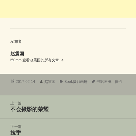
发布者
赵震国
i50mm
查看赵震国的所有文章
发
作
分
标
2017-02-14
赵震国
Book摄影画册
书籍画册
、
徕卡
布
者
类
签
于
文
上一篇
章
不会摄影的荣耀
上
导
篇
航
文
下一篇
章：
拉手
下