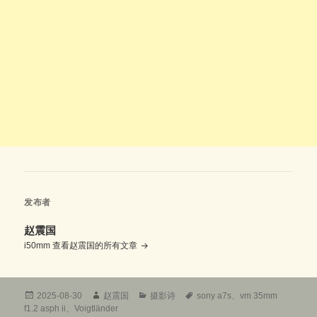
发布者
赵震国
i50mm
查看赵震国的所有文章
发
作
分
标
2025-08-30
赵震国
摄影诗
sony a7s
、
vm 35mm
布
者
类
签
f1.2 asph ii
、
Voigtländer