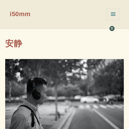
i50mm
菜单和
挂件
繁
安静