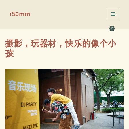
i50mm
菜单和
挂件
繁
摄影，玩器材，快乐的像个小
孩