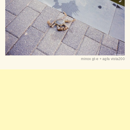
minox gt-e + agfa vista200