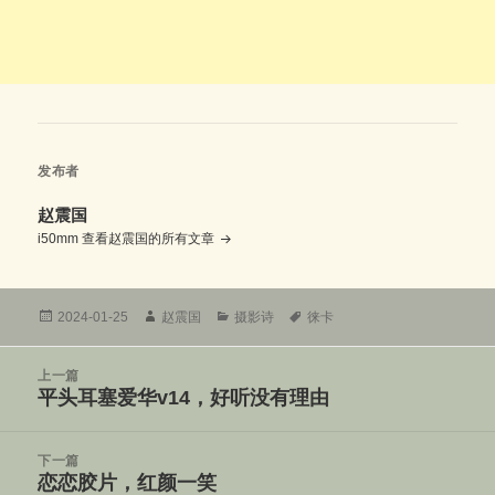
发布者
赵震国
i50mm
查看赵震国的所有文章
发
作
分
标
2024-01-25
赵震国
摄影诗
徕卡
布
者
类
签
于
文
上一篇
章
平头耳塞爱华v14，好听没有理由
上
导
篇
航
文
下一篇
章：
恋恋胶片，红颜一笑
下