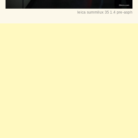
leica summilux 35 1.4 pre-asph