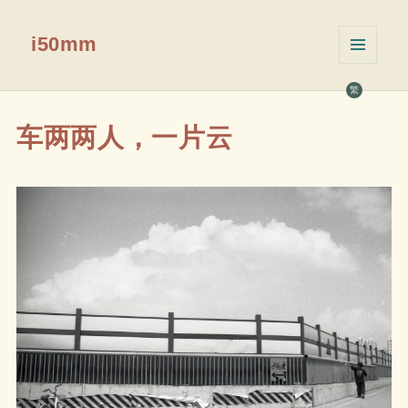
i50mm
菜单和
挂件
繁
车两两人，一片云