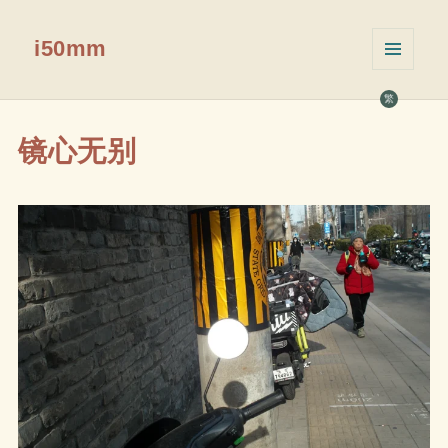
i50mm
菜单和
挂件
繁
镜心无别