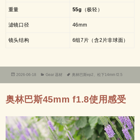
重量
55g
（极轻）
滤镜口径
46mm
镜头结构
6组7片（含2片非球面）
发
分
标
2026-06-18
Gear 器材
奥林巴斯ep2
、
松下14mm f2.5
布
类
签
于
奥林巴斯45mm f1.8使用感受