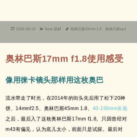
发
分
标
2026-06-18
Gear 器材
奥林巴斯45mm 1.8
、
奥林巴斯ep2
布
类
签
于
奥林巴斯17mm f1.8使用感受
像用徕卡镜头那样用这枚奥巴
流水带走了时光，在2014年的街头先后用了松下20神
饼、14mmf2.5、奥林巴斯45mm 1.8、
40-150mm长焦
之后，最后入了这枚奥林巴斯17mm f1.8。只因曾经对
m43有偏见，认为底儿太小，前面只是试探。最后对