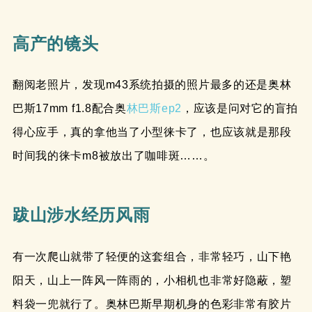
高产的镜头
翻阅老照片，发现m43系统拍摄的照片最多的还是奥林
巴斯17mm f1.8配合奥
林巴斯ep2
，应该是问对它的盲拍
得心应手，真的拿他当了小型徕卡了，也应该就是那段
时间我的徕卡m8被放出了咖啡斑……。
跋山涉水经历风雨
有一次爬山就带了轻便的这套组合，非常轻巧，山下艳
阳天，山上一阵风一阵雨的，小相机也非常好隐蔽，塑
料袋一兜就行了。奥林巴斯早期机身的色彩非常有胶片