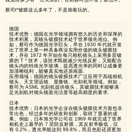
蔡司t*镀膜这么多年了，不是闹着玩的。
德国
技术优势：德国在光学领域拥有悠久的历史和深厚的
技术积累，其镜头镀膜技术处于世界领先地位。例
如，蔡司作为德国光学巨头，早在 1930 年代就开发
出了世界上第一种具备商业实用价值的镜头镀膜技
术，并在 1972 年开始在每只相机镜头上采用多层镀
膜的 T * 技术，该技术既能减少光线反射，又能配合
镜头内的特殊光学玻璃，提高透光率的同时让成像更
加清晰锐利，能够真实地还原画面.
应用领域：德国的镜头镀膜技术广泛应用于高端相机
镜头、天文望远镜、显微镜、光刻机等领域。例如，
蔡司为 ASML 光刻机提供镜头，其镀膜技术能够满
足光刻机对镜头镜面光洁度等超高精度的要求.
日本
技术优势：日本的光学企业在镜头镀膜技术方面也非
常出色，经过多年的研发和创新，取得了显著的成
果。例如，日本旭光学公司在 1969 年就完成了世界
相机史上最早的 7 层防反射膜，其反射率极低，仅
有 0.2%，透光率能达到 99.8%，而且色彩还原更加