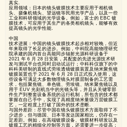
真实.
应用领域：日本的镜头镀膜技术主要应用于相机镜
头、摄像机镜头、望远镜等民用光学产品，以及一些
工业和科研领域的光学设备。例如，富士的 EBC 镀
膜技术，可应用于其生产的各类相机镜头，能够有效
提高镜头的光学性能.
中国
技术进展：中国的镜头镀膜技术起步相对较晚，但近
年来取得了长足的进步。例如，中科院高能物理研究
院承建的国内首台高能同步辐射光源科研设备于 
2021 年 6 月 28 日安装，其配套的先进光源技术研
发与测试平台也同时启动试运行；中科科仪旗下的中
科科美研制的直线式劳埃透镜镀膜装置及纳米聚焦镜
镀膜装置也于 2021 年 6 月 28 日正式投入使用，这
些设备可满足大多数物理镜头对膜层制备的工艺需
求，包括聚焦镜、单色镜、劳埃镜、纳米聚焦镜以及
用于 EUV 光刻机当中的光镜头等，并且从关键零部
件生产到整套设备系统的运行机制，所包含的技术都
掌握在自己手中，实现了高精度纳米量级万层镀膜工
艺，一定程度上打破了国外的技术垄断.
与国外差距：尽管中国在镜头镀膜技术方面取得了不
少进步，但与德国、日本等发达国家相比，仍存在一
定差距。例如，在高端镀膜设备、镀膜材料研发以及
镀膜工艺的精细化控制等方面，还需要进一步提高；