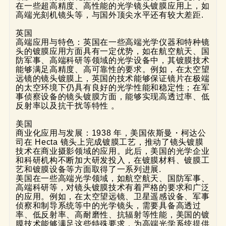
在一些超高精度、高性能的光学镜头镀膜应用上，如
高端光刻机镜头等，与国外顶尖水平还有较大差距.
英国
高端应用与特色：英国在一些高端光学仪器和特种镜
头的镀膜应用方面具有一定优势，如在航空航天、国
防军事、高端科研等领域的光学设备中，其镀膜技术
能够满足高精度、高可靠性的要求。例如，在太空望
远镜的镜头镀膜上，英国的技术能够保证镜片在极端
的太空环境下仍具有良好的光学性能和稳定性；在军
事侦察设备的镜头镀膜方面，能够实现高透过率、低
反射率以及抗干扰等特性 。
美国
商业化应用与发展：1938 年，美国依斯曼・柯达公
司在 Hecta 镜头上完成镀膜工艺，推动了镜头镀膜
技术在商业摄影领域的应用。此后，美国的光学企业
和科研机构不断加大研发投入，在镀膜材料、镀膜工
艺和镀膜设备等方面取得了一系列进展.
美国在一些高端光学领域，如航空航天、国防军事、
高端科研等，对镜头镀膜技术有着严格的要求和广泛
的应用。例如，在太空望远镜、卫星遥感设备、军事
侦察和制导系统等中的光学镜头，需要具备高透过
率、低反射率、高耐磨性、抗辐射等性能，美国的镀
膜技术能够满足这些特殊要求，为高端光学系统提供