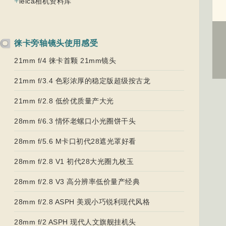
+
leica相机资料库
徕卡旁轴镜头使用感受
21mm f/4 徕卡首颗 21mm镜头
21mm f/3.4 色彩浓厚的稳定版超级按古龙
21mm f/2.8 低价优质量产大光
28mm f/6.3 情怀老螺口小光圈饼干头
28mm f/5.6 M卡口初代28遮光罩好看
28mm f/2.8 V1 初代28大光圈九枚玉
28mm f/2.8 V3 高分辨率低价量产经典
28mm f/2.8 ASPH 美观小巧锐利现代风格
28mm f/2 ASPH 现代人文旗舰挂机头