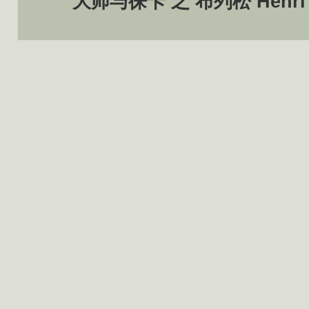
大师与徕卡 之 布列松 Henri Ca
下
篇
文
章：