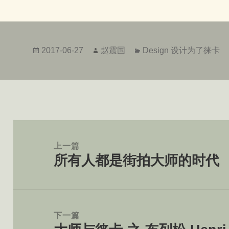
发
作
分
2017-06-27
赵震国
Design 设计为了徕卡
布
者
类
于
文
章
上一篇
所有人都是街拍大师的时代
导
上
航
篇
文
章：
下一篇