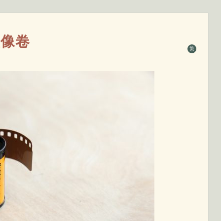
业人像卷
繁