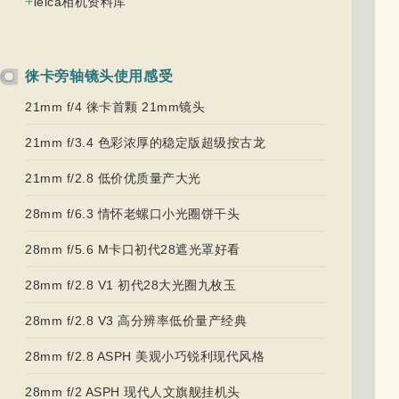
+
leica相机资料库
徕卡旁轴镜头使用感受
21mm f/4 徕卡首颗 21mm镜头
21mm f/3.4 色彩浓厚的稳定版超级按古龙
21mm f/2.8 低价优质量产大光
28mm f/6.3 情怀老螺口小光圈饼干头
28mm f/5.6 M卡口初代28遮光罩好看
28mm f/2.8 V1 初代28大光圈九枚玉
28mm f/2.8 V3 高分辨率低价量产经典
28mm f/2.8 ASPH 美观小巧锐利现代风格
28mm f/2 ASPH 现代人文旗舰挂机头