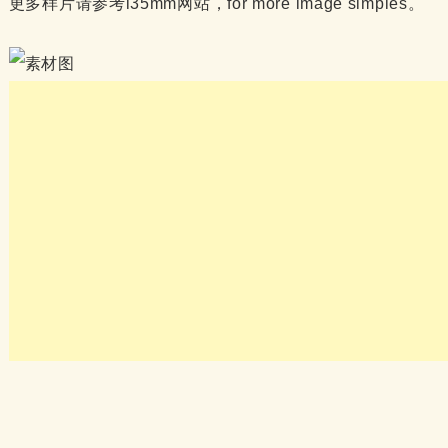
更多样片请参考i35mm网站，for more image simples。