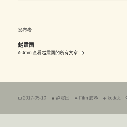
发布者
赵震国
i50mm
查看赵震国的所有文章
发
作
分
标
2017-05-10
赵震国
Film 胶卷
kodak
、
K
布
者
类
签
于