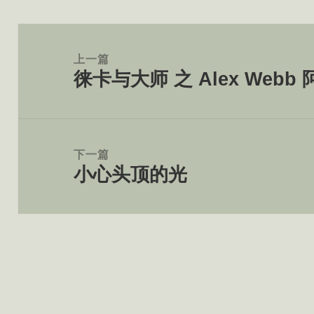
文
章
上一篇
徕卡与大师 之 Alex Webb 
导
上
航
篇
文
章：
下一篇
小心头顶的光
下
篇
文
章：