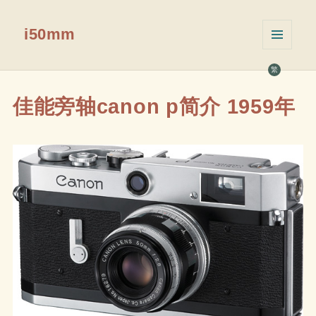
i50mm
菜单和
挂件
繁
佳能旁轴canon p简介 1959年