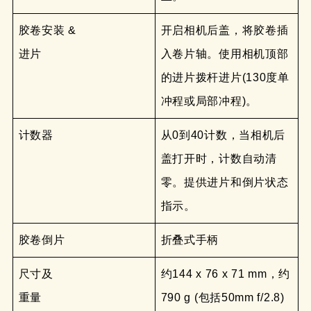
胶卷安装 &
开启相机后盖，将胶卷插
进片
入卷片轴。使用相机顶部
的进片拨杆进片(130度单
冲程或局部冲程)。
计数器
从0到40计数，当相机后
盖打开时，计数自动清
零。提供进片和倒片状态
指示。
胶卷倒片
折叠式手柄
尺寸及
约144 x 76 x 71 mm，约
重量
790 g (包括50mm f/2.8)