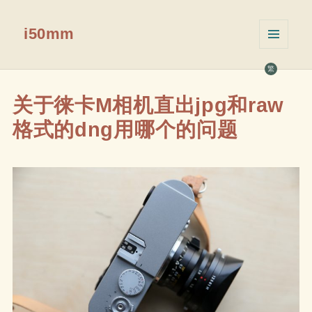
i50mm
菜单和
挂件
繁
关于徕卡M相机直出jpg和raw
格式的dng用哪个的问题