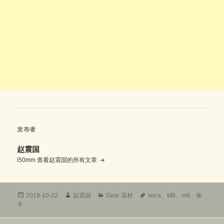
发布者
赵震国
i50mm
查看赵震国的所有文章
发
作
分
标
2019-10-22
赵震国
Gear 器材
leica
、
M8
、
m9
、
徕
布
者
类
签
卡
于
文