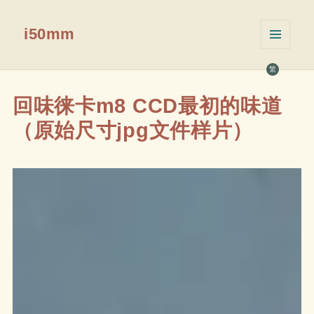
i50mm
菜单和
挂件
繁
回味徕卡m8 CCD最初的味道
（原始尺寸jpg文件样片）