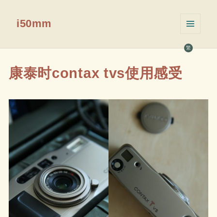
i50mm
菜单和
挂件
繁
康泰时contax tvs使用感受