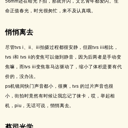
56mm还在暗光下拍，那就开闪，文艺青年都爱闪。生
命正值春光，时光很匆忙，来不及认真哦。
悄悄离去
尽管tvs i、ii、iii拍摄过程都很安静，但跟tvs iii相比，
tvs i和 tvs ii的变焦可以做到静音，因为后两者是手动变
焦嘛，而tvs iii变焦靠马达驱动了，缩小了体积是要有代
价的，没办法。
ps机镜间快门声音都小，很爽，tvs 的过片声音也很
小，街拍时竟然有时候让我忘记了徕卡，哎，举起相
机，piu，无话可说，悄悄离去。
蔡司光学