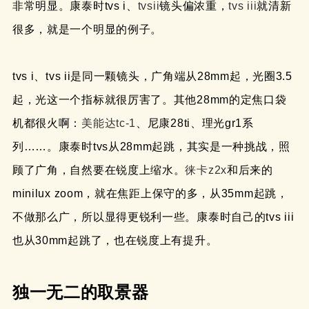
非常明显。康泰时tvs i、
tvsii
镜头偏浓重，
tvs iii
就清新
很多，就是一个明显的例子。
tvs i、tvs ii是同一颗镜头，广角端从28mm起，光圈3.5
起，光这一个指标就很厉害了。其他28mm的定焦口袋
机都很火啊：
美能达tc-1
、尼康28ti、理光gr1系
列……。康泰时tvs从28mm起跳，其实是一种挑战，照
顾了广角，自然要在锐度上缩水。
徕卡z2x
和后来的
minilux zoom，就在焦距上保守的多，从35mm起跳，
不做那么广，所以显得更锐利一些。康泰时自己的tvs iii
也从30mm起跳了，也在锐度上有提升。
独一无二的取景器