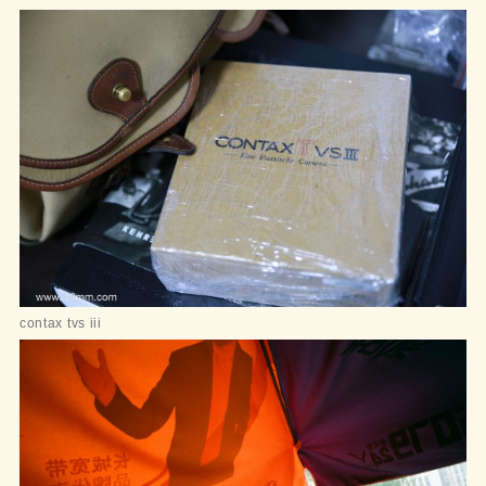
contax tvs iii