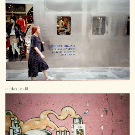
contax tvs iii