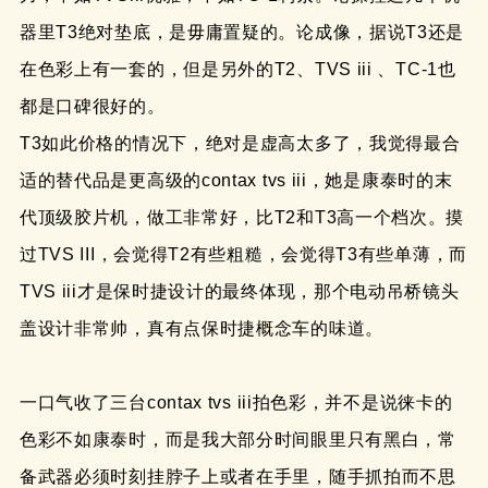
器里T3绝对垫底，是毋庸置疑的。论成像，据说T3还是
在色彩上有一套的，但是另外的T2、TVS iii 、TC-1也
都是口碑很好的。
T3如此价格的情况下，绝对是虚高太多了，我觉得最合
适的替代品是更高级的contax tvs iii，她是康泰时的末
代顶级胶片机，做工非常好，比T2和T3高一个档次。摸
过TVS III，会觉得T2有些粗糙，会觉得T3有些单薄，而
TVS iii才是保时捷设计的最终体现，那个电动吊桥镜头
盖设计非常帅，真有点保时捷概念车的味道。
一口气收了三台contax tvs iii拍色彩，并不是说徕卡的
色彩不如康泰时，而是我大部分时间眼里只有黑白，常
备武器必须时刻挂脖子上或者在手里，随手抓拍而不思