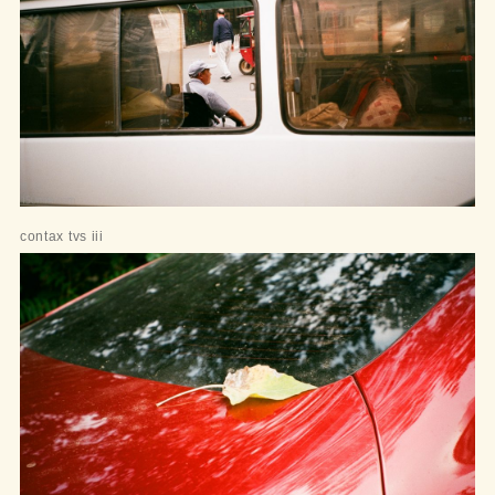
contax tvs iii