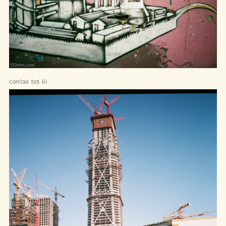
contax tvs iii