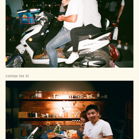
contax tvs iii