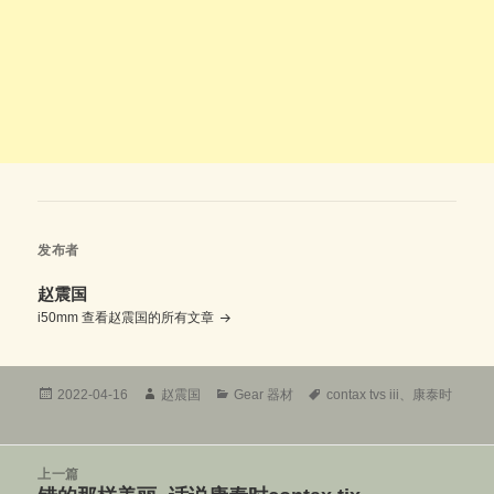
发布者
赵震国
i50mm
查看赵震国的所有文章
发
作
分
标
2022-04-16
赵震国
Gear 器材
contax tvs iii
、
康泰时
布
者
类
签
于
文
上一篇
章