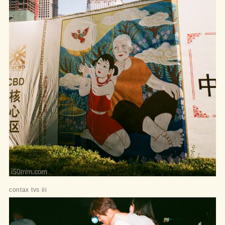
contax tvs iii