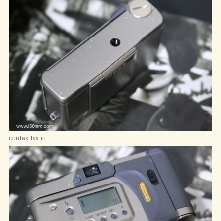
contax tvs iii