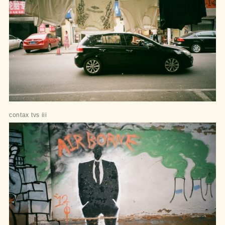
contax tvs iii