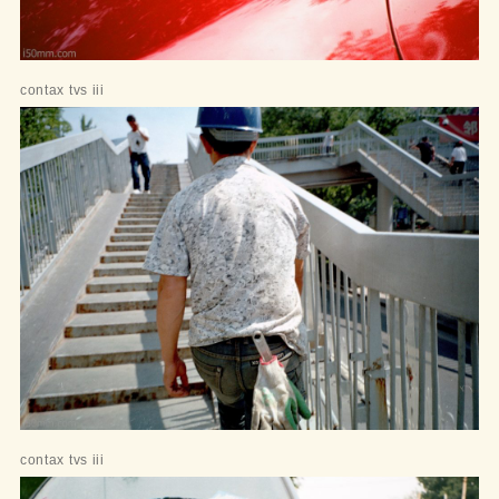
contax tvs iii
contax tvs iii