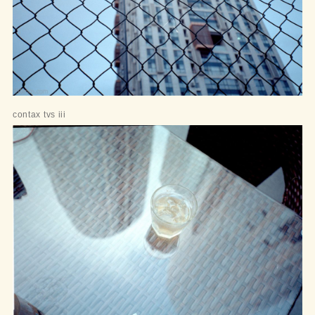
contax tvs iii