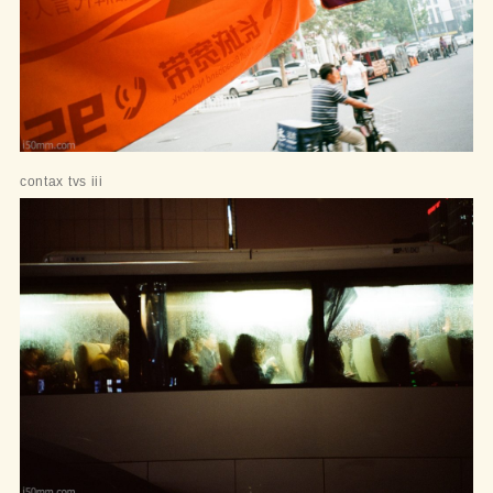
contax tvs iii