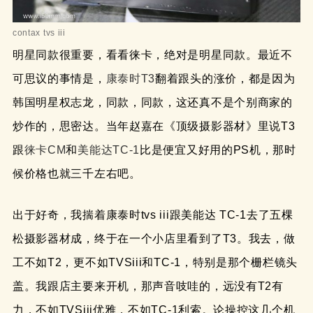
contax tvs iii
明星同款很重要，看看徕卡，绝对是明星同款。最近不
可思议的事情是，
康泰时T3
翻着跟头的涨价，都是因为
韩国明星权志龙，同款，同款，这还真不是个别商家的
炒作的，思密达。当年赵嘉在《顶级摄影器材》里说T3
跟
徕卡CM
和
美能达TC-1
比是便宜又好用的PS机，那时
候价格也就三千左右吧。
出于好奇，我揣着康泰时tvs iii跟美能达 TC-1去了五棵
松摄影器材成，终于在一个小店里看到了T3。我去，做
工不如T2，更不如TVSiii和TC-1，特别是那个栅栏镜头
盖。我跟店主要来开机，那声音吱哇的，远没有T2有
力，不如TVSiii优雅，不如TC-1利索。论操控这几个机