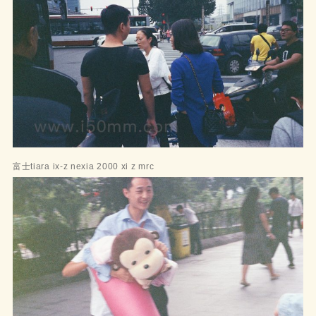
富士tiara ix-z nexia 2000 xi z mrc