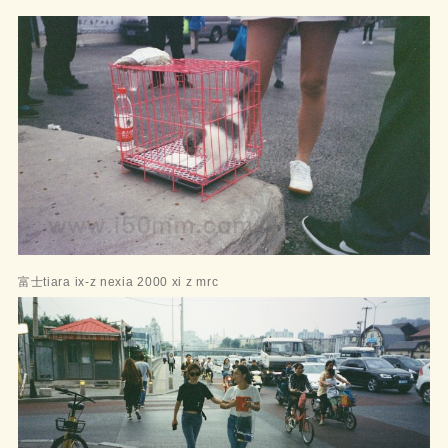
富士tiara ix-z nexia 2000 xi z mrc