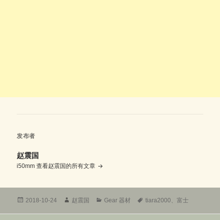
发布者
赵震国
i50mm
查看赵震国的所有文章
发
作
分
标
2018-10-24
赵震国
Gear 器材
tiara2000
、
富士
布
者
类
签
于
文