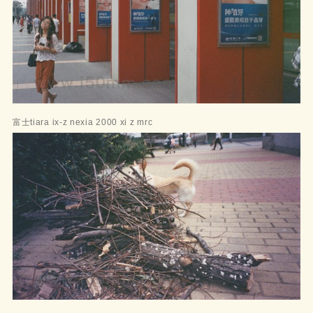
富士tiara ix-z nexia 2000 xi z mrc