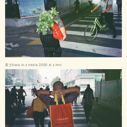
富士tiara ix-z nexia 2000 xi z mrc